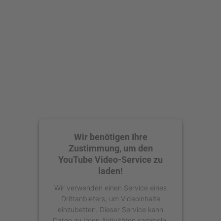
Mehr Informationen
Akzeptieren
powered by
Usercentrics Consent
Management Platform
Wir benötigen Ihre
Zustimmung, um den
YouTube Video-Service zu
laden!
Wir verwenden einen Service eines
Drittanbieters, um Videoinhalte
einzubetten. Dieser Service kann
Daten zu Ihren Aktivitäten sammeln.