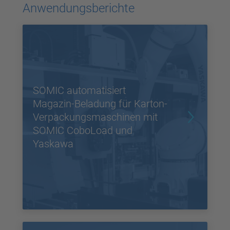
Akzeptieren
Anwendungsberichte
powered by
Usercentrics Consent
Management Platform
SOMIC automatisiert
Magazin-Beladung für Karton-
Verpackungsmaschinen mit
SOMIC CoboLoad und
Yaskawa