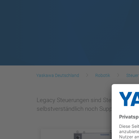
Yaskawa Deutschland
Robotik
Steue
Legacy Steuerungen sind Steuerung für 
selbstverständlich noch Support durch 