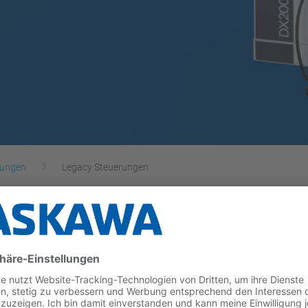
rungen
Legacy Steuerungen
unsere MOTOMAN Roboter, die aktuell nicht mehr vertr
unsere Service-Spezialisten angeboten wird.