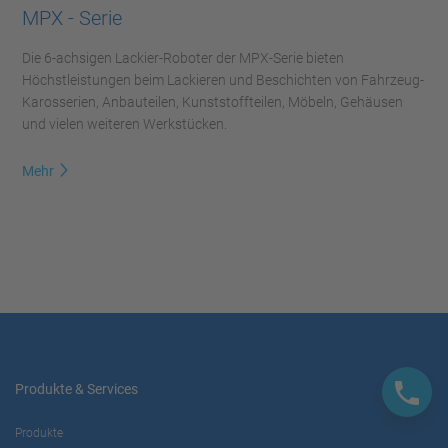
MPX - Serie
Die 6-achsigen Lackier-Roboter der MPX-Serie bieten
Höchstleistungen beim Lackieren und Beschichten von Fahrzeug-
Karosserien, Anbauteilen, Kunststoffteilen, Möbeln, Gehäusen
und vielen weiteren Werkstücken.
Mehr
Produkte & Services
Produkte