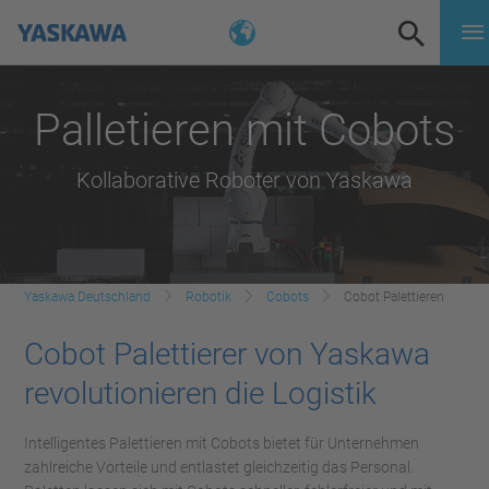
Palletieren mit Cobots
Kollaborative Roboter von Yaskawa
Yaskawa Deutschland
Robotik
Cobots
Cobot Palettieren
Cobot Palettierer von Yaskawa
revolutionieren die Logistik
Intelligentes Palettieren mit Cobots bietet für Unternehmen
zahlreiche Vorteile und entlastet gleichzeitig das Personal.