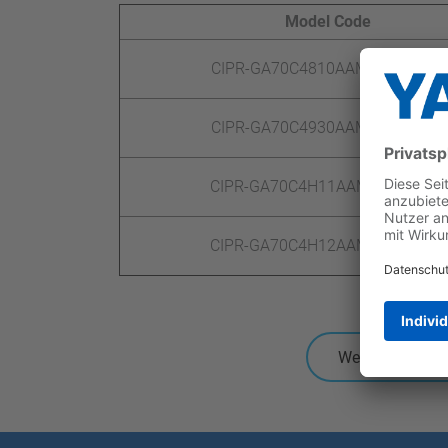
Model Code
CIPR-GA70C4810AAMA-BAAABA
CIPR-GA70C4930AAMA-BAAABA
CIPR-GA70C4H11AAMA-BAAABA
CIPR-GA70C4H12AAMA-BAAABA
Weitere Ankün