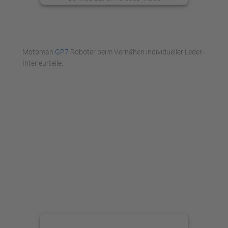
anzusehen.
Mehr Informationen
Motoman
GP7
Roboter beim Vernähen individueller Leder-
Akzeptieren
Interieurteile.
powered by
Usercentrics Consent
Management Platform