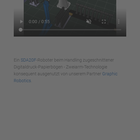
Ein
SDA20F
-Roboter beim Handling zugeschnittener
Digitaldruck-Papierbögen - Zweiarm-Technologie
konsequent ausgenutzt von unserem Partner
Graphic
Robotics
.