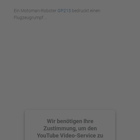
Mehr Informationen
Ein Motoman-Roboter
GP215
bedruckt einen
Akzeptieren
Flugzeugrumpf ...
powered by
Usercentrics Consent
Management Platform
Wir benötigen Ihre
Zustimmung, um den
YouTube Video-Service zu