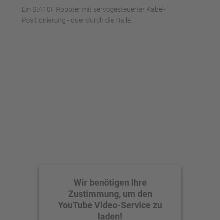
Ein SIA10F Roboter mit servogesteuerter Kabel-
Akzeptieren
Positionierung - quer durch die Halle.
powered by
Usercentrics Consent
Management Platform
Wir benötigen Ihre
Zustimmung, um den
YouTube Video-Service zu
laden!