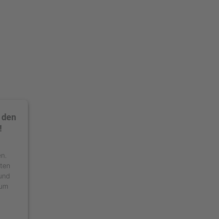
 den
!
en.
äten
 und
 um