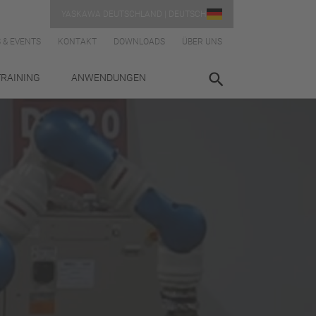
YASKAWA DEUTSCHLAND | DEUTSCH
 & EVENTS
KONTAKT
DOWNLOADS
ÜBER UNS
TRAINING
ANWENDUNGEN