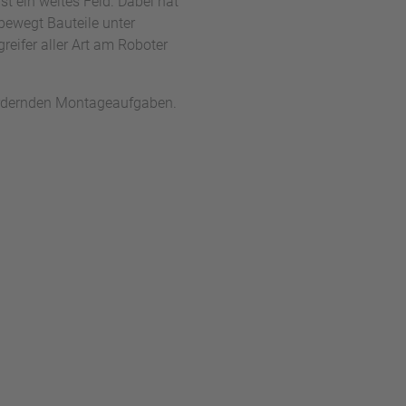
ist ein weites Feld. Dabei hat
bewegt Bauteile unter
greifer aller Art am Roboter
ordernden Montageaufgaben.