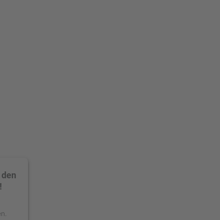
 den
!
en.