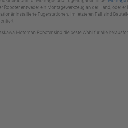
ndustrieroboter für Montage- und Fügeaufgaben in der
Montage
er Roboter entweder ein Montagewerkzeug an der Hand, oder er 
tationär installierte Fügerstationen. Im letzteren Fall sind Bauteil
ontiert.
askawa Motoman Roboter sind die beste Wahl für alle herausf