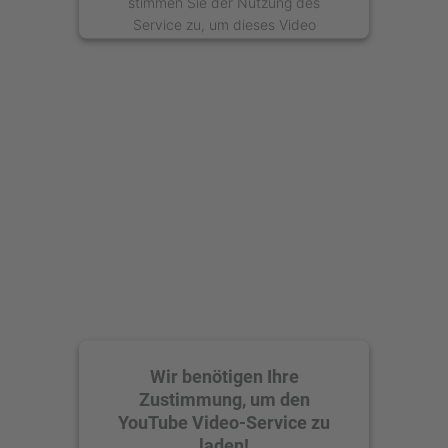
stimmen Sie der Nutzung des
Service zu, um dieses Video
anzusehen.
Mehr Informationen
Akzeptieren
powered by
Usercentrics Consent
Management Platform
Wir benötigen Ihre
Zustimmung, um den
YouTube Video-Service zu
laden!