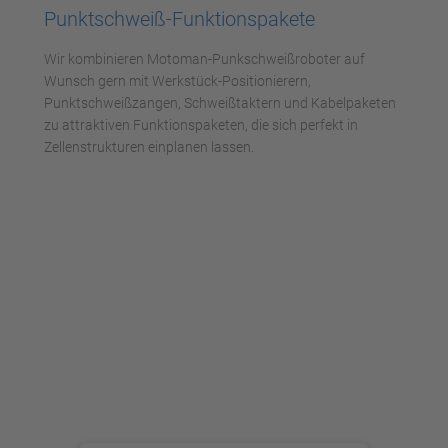
Punktschweiß-Funktionspakete
Akzeptieren
Wir kombinieren Motoman-Punkschweißroboter auf
powered by
Usercentrics Consent
Wunsch gern mit Werkstück-Positionierern,
Management Platform
Punktschweißzangen, Schweißtaktern und Kabelpaketen
zu attraktiven Funktionspaketen, die sich perfekt in
Zellenstrukturen einplanen lassen.