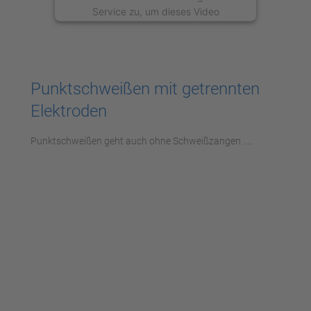
Service zu, um dieses Video
anzusehen.
Mehr Informationen
Punktschweißen mit getrennten
Akzeptieren
Elektroden
powered by
Usercentrics Consent
Management Platform
Punktschweißen geht auch ohne Schweißzangen .....