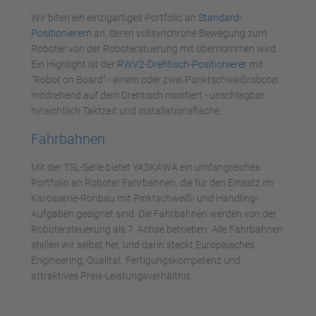
Akzeptieren
Wir biten ein einzigartiges Portfolio an
Standard-
powered by
Usercentrics Consent
Positionierern
an, deren vollsynchrone Bewegung zum
Management Platform
Roboter von der Roboterstuerung mit übernommen wird.
Ein Highlight ist der
RWV2-Drehtisch-Positionierer
mit
"Robot on Board" - einem oder zwei Punktschweißroboter
mitdrehend auf dem Drehtisch montiert - unschlagbar
hinsichtlich Taktzeit und Installationsfläche.
Fahrbahnen
Mit der TSL-Serie bietet YASKAWA ein umfangreiches
Portfolio an Roboter Fahrbahnen, die für den Einsatz im
Karosserie-Rohbau mit Pinktschweiß- und Handling-
Aufgaben geeignet sind. Die Fahrbahnen werden von der
Robotersteuerung als 7. Achse betrieben. Alle Fahrbahnen
stellen wir selbst her, und darin steckt Europäisches
Engineering, Qualität, Fertigungskompetenz und
attraktives Preis-Leistungsverhältnis.