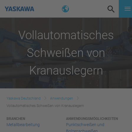
Vollautomatisches
Schweißen von
Kranauslegern
Yaskawa Deutschland
Anwendungen
Vollautomatisches Schweißen von Kranauslegern
BRANCHEN
ANWENDUNGSMÖGLICHKEITEN
Metallbearbeitung
Punktschweißen und
Bolzenschweißen