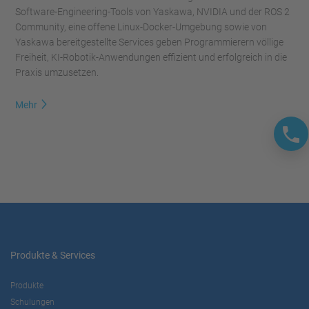
Software-Engineering-Tools von Yaskawa, NVIDIA und der ROS 2
Community, eine offene Linux-Docker-Umgebung sowie von
Yaskawa bereitgestellte Services geben Programmierern völlige
Freiheit, KI-Robotik-Anwendungen effizient und erfolgreich in die
Praxis umzusetzen.
Mehr
Produkte & Services
Produkte
Schulungen