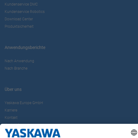
Kundenservice DMC
Kundenservice Robotics
Download Center
Produktsicherheit
Anwendungsberichte
Nach Anwendung
Nach Branche
Über uns
Yaskawa Europe GmbH
Karriere
Kontakt
Kontaktformular
Newsletter