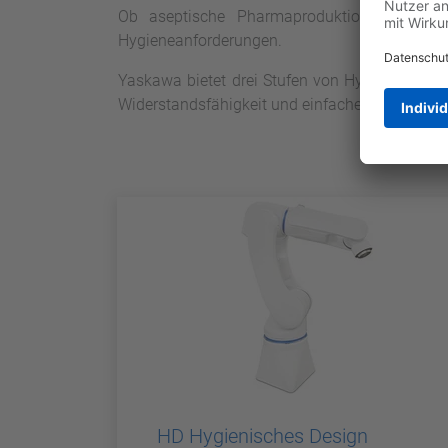
Ob aseptische Pharmaproduktion, hygienis
Hygieneanforderungen.
Yaskawa bietet drei Stufen von Hygienerobote
Widerstandsfähigkeit und einfache Reinigung
HD Hygienisches Design