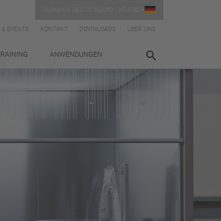
YASKAWA DEUTSCHLAND | DEUTSCH
 & EVENTS
KONTAKT
DOWNLOADS
ÜBER UNS
TRAINING
ANWENDUNGEN