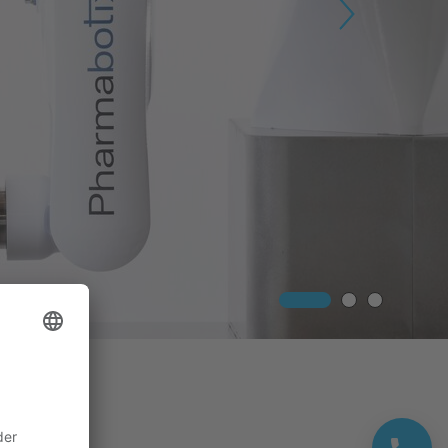
Next
bung