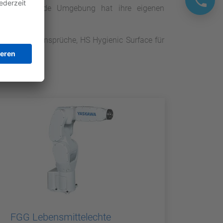
 Laboren - jede Umgebung hat ihre eigenen
ür höchste Ansprüche, HS Hygienic Surface für
.
FGG Lebensmittelechte