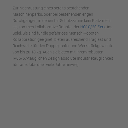
powered by
Usercentrics Consent
Zur Nachrüstung eines bereits bestehenden
Management Platform
Maschinenparks, oder bei bestehenden engen
Durchgängen, in denen für Schutzzäune kein Platz mehr
ist, kommen kollaborative Roboter der
HC10/20-Serie
ins
Spiel. Sie sind für die gefahrlose Mensch-Roboter-
Kollaboration geeignet, bieten ausreichend Traglast und
Reichweite für den Doppelgreifer und Werkstückgewichte
von bis zu 18 kg. Auch sie bieten mit ihrem robusten,
IP65/67-tauglichen Design absolute Industrietauglichkeit
für raue Jobs über viele Jahre hinweg.