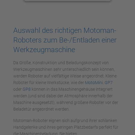
anzusehen.
Mehr Informationen
Auswahl des richtigen Motoman-
Akzeptieren
Roboters zum Be-/Entladen einer
powered by
Usercentrics Consent
Werkzeugmaschine
Management Platform
Da Größe, Konstruktion und Beladungskonzept von
Werkzeugmaschinen sehr unterschiedlich sein können,
werden Roboter auf vielfältige Weise angeordnet. Kleine
Roboter für kleine Werkstücke, wie der
MotoMini
,
GP7
oder
GP8
können in das Maschinengehäuse integriert
werden (und sind dabei der Atmosphäre innerhalb der
Maschine ausgesetzt), während größere Roboter vor der
Beladetür angeordnet werden.
Motoman-Roboter eignen sich aufgrund ihrer schlanken
Handgelenke und ihres geringen Platzbedarfs perfekt für
die Maschinenbeladung. Sie bieten