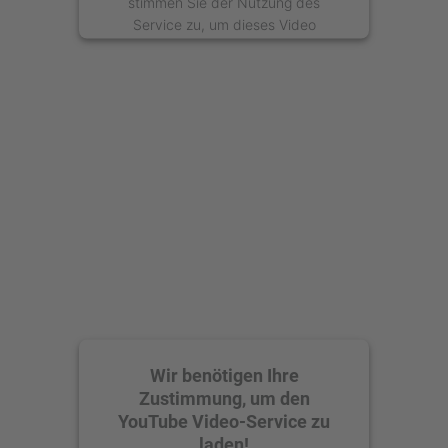
stimmen Sie der Nutzung des
Service zu, um dieses Video
anzusehen.
Mehr Informationen
Akzeptieren
powered by
Usercentrics Consent
Management Platform
Wir benötigen Ihre
Zustimmung, um den
YouTube Video-Service zu
laden!