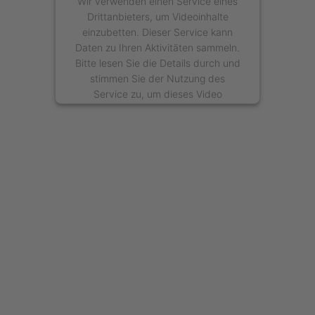
Wir verwenden einen Service eines
Drittanbieters, um Videoinhalte
einzubetten. Dieser Service kann
Daten zu Ihren Aktivitäten sammeln.
Bitte lesen Sie die Details durch und
stimmen Sie der Nutzung des
Service zu, um dieses Video
anzusehen.
Mehr Informationen
Akzeptieren
powered by
Usercentrics Consent
Management Platform