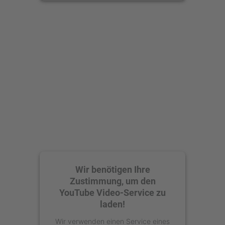
anzusehen.
Mehr Informationen
Akzeptieren
powered by
Usercentrics Consent
Management Platform
Wir benötigen Ihre
Zustimmung, um den
YouTube Video-Service zu
laden!
Wir verwenden einen Service eines