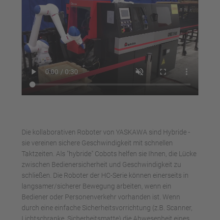
Akzeptieren
powered by
Usercentrics Consent
Management Platform
Die kollaborativen Roboter von YASKAWA sind Hybride -
sie vereinen sichere Geschwindigkeit mit schnellen
Taktzeiten. Als "hybride" Cobots helfen sie Ihnen, die Lücke
zwischen Bedienersicherheit und Geschwindigkeit zu
schließen. Die Roboter der HC-Serie können einerseits in
langsamer/sicherer Bewegung arbeiten, wenn ein
Bediener oder Personenverkehr vorhanden ist. Wenn
durch eine einfache Sicherheitsvorrichtung (z.B. Scanner,
Lichtschranke, Sicherheitsmatte) die Abwesenheit eines