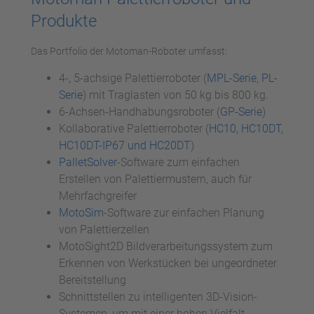
Akzeptieren
Produkte
powered by
Usercentrics Consent
Management Platform
Das Portfolio der Motoman-Roboter umfasst:
4-, 5-achsige Palettierroboter (
MPL-Serie
,
PL-
Serie
) mit Traglasten von 50 kg bis 800 kg.
6-Achsen-Handhabungsroboter (
GP-Serie
)
Kollaborative Palettierroboter (
HC10, HC10DT,
HC10DT-IP67 und HC20DT
)
PalletSolver
-Software zum einfachen
Erstellen von Palettiermustern, auch für
Mehrfachgreifer
MotoSim
-Software zur einfachen Planung
von Palettierzellen
MotoSight2D Bildverarbeitungssystem zum
Erkennen von Werkstücken bei ungeordneter
Bereitstellung
Schnittstellen zu intelligenten 3D-Vision-
Systemen, um mit einer hohen Vielfalt