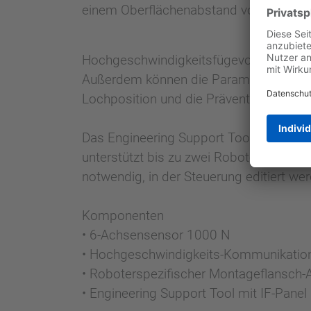
einem Oberflächenabstand von 10 bis 
Hochgeschwindigkeitsfügevorgänge bis 
Außerdem können die Parameter zur Kra
Lochposition und die Prävention von Ve
Das Engineering Support Tool (EST), e
unterstützt bis zu zwei Roboter und 24
notwendig, in der Steuerung editiert we
Komponenten
• 6-Achsensensor 1000 N
• Hochgeschwindigkeits-Kommunikatio
• Roboterspezifischer Montageflansch-
• Engineering Support Tool mit IF-Panel