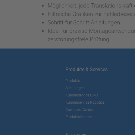
Möglichkeit, jede Translationskraft
Hilfreiche Grafiken zur Fehlerbesei
Schritt-für-Schritt-Anleitungen
Ideal für präzise Montageanwendun
zerstörungsfreie Prüfung
Produkte & Services
Produkte
Schulungen
Kundenservice DMC
Kundenservice Robotics
Download Center
Produktsicherheit
Follow us on...