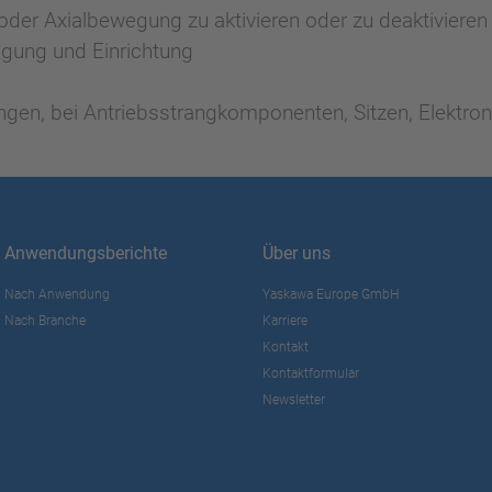
 oder Axialbewegung zu aktivieren oder zu deaktivieren
tigung und Einrichtung
gen, bei Antriebsstrangkomponenten, Sitzen, Elektron
Anwendungsberichte
Über uns
Nach Anwendung
Yaskawa Europe GmbH
Nach Branche
Karriere
Kontakt
Kontaktformular
Newsletter