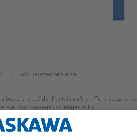
ör
MotoFit Kraft-Moment-Sensor
rs basierend auf der Kontaktkraft, um Teile auszurich
r auf Positionsregelung eingestellt.)
eiheitsgraden misst während der Ausführung des Jobs
en, Fügen und Einsetzen) werden kombiniert, um auto