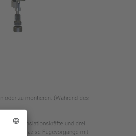
ten oder zu montieren. (Während des
 drei Translationskräfte und drei
matische präzise Fügevorgänge mit