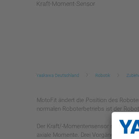
Kraft-Moment-Sensor
Yaskawa Deutschland
Robotik
Zubeh
MotoFit ändert die Position des Robote
normalen Roboterbetriebs ist der Robote
Der Kraft/-Momentensensor mit sechs Fr
axiale Momente. Drei Vorgänge (Berühr