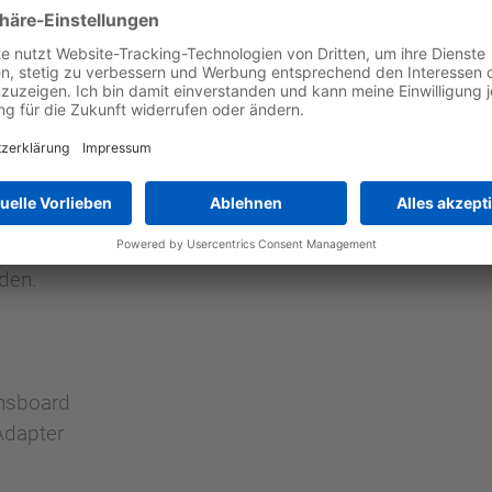
100 μm durchzuführen.
zu 20 mm Tiefe mit einer h7/H7-Toleranz sind normal
ftregelung schnell und ohne besondere Kenntnisse erm
rkanten erhöhen die Zuverlässigkeit.
ine Computeranwendung, wird für die Sensoreinrichtu
 verschiedene Dateien zu Parametrisierung der Kraftre
rden.
nsboard
Adapter