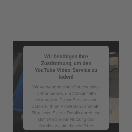
powered by
Usercentrics Consent
Management Platform
Wir benötigen Ihre
Zustimmung, um den
YouTube Video-Service zu
laden!
Wir verwenden einen Service eines
Drittanbieters, um Videoinhalte
einzubetten. Dieser Service kann
Daten zu Ihren Aktivitäten sammeln.
Bitte lesen Sie die Details durch und
stimmen Sie der Nutzung des
Service zu, um dieses Video