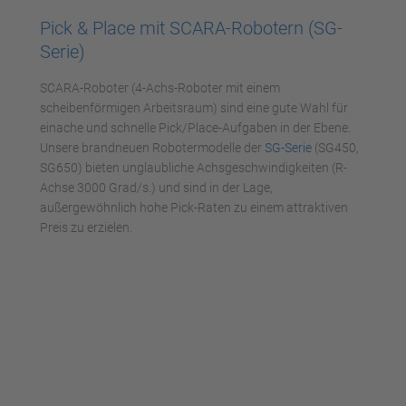
Pick & Place mit SCARA-Robotern (SG-
Akzeptieren
Serie)
powered by
Usercentrics Consent
SCARA-Roboter (4-Achs-Roboter mit einem
Management Platform
scheibenförmigen Arbeitsraum) sind eine gute Wahl für
einache und schnelle Pick/Place-Aufgaben in der Ebene.
Unsere brandneuen Robotermodelle der
SG-Serie
(SG450,
SG650) bieten unglaubliche Achsgeschwindigkeiten (R-
Achse 3000 Grad/s.) und sind in der Lage,
außergewöhnlich hohe Pick-Raten zu einem attraktiven
Preis zu erzielen.