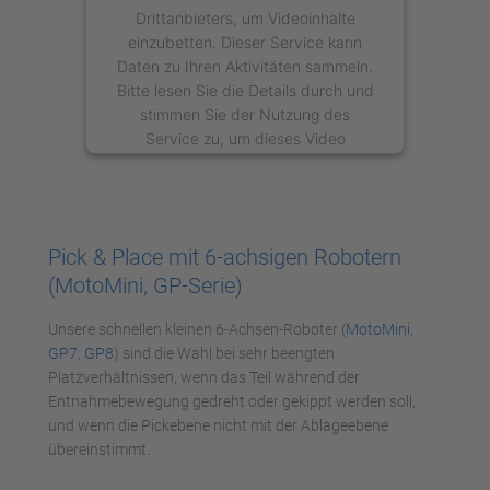
Drittanbieters, um Videoinhalte
einzubetten. Dieser Service kann
Daten zu Ihren Aktivitäten sammeln.
Bitte lesen Sie die Details durch und
stimmen Sie der Nutzung des
Service zu, um dieses Video
anzusehen.
Mehr Informationen
Pick & Place mit 6-achsigen Robotern
Akzeptieren
(MotoMini, GP-Serie)
powered by
Usercentrics Consent
Unsere schnellen kleinen 6-Achsen-Roboter (
MotoMini
,
Management Platform
GP7
,
GP8
) sind die Wahl bei sehr beengten
Platzverhältnissen, wenn das Teil während der
Entnahmebewegung gedreht oder gekippt werden soll,
und wenn die Pickebene nicht mit der Ablageebene
übereinstimmt.