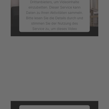
Drittanbieters, um Videoinhalte
einzubetten. Dieser Service kann
Daten zu Ihren Aktivitäten sammeln.
Bitte lesen Sie die Details durch und
stimmen Sie der Nutzung des
Service zu, um dieses Video
anzusehen.
Mehr Informationen
Akzeptieren
powered by
Usercentrics Consent
Management Platform