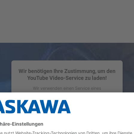
Wir benötigen Ihre Zustimmung, um den
YouTube Video-Service zu laden!
Wir verwenden einen Service eines
Drittanbieters, um Videoinhalte einzubetten.
Dieser Service kann Daten zu Ihren Aktivitäten
sammeln. Bitte lesen Sie die Details durch und
stimmen Sie der Nutzung des Service zu, um
dieses Video anzusehen.