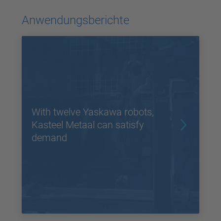
Akzeptieren
Anwendungsberichte
powered by
Usercentrics Consent
Management Platform
With twelve Yaskawa robots,
Kasteel Metaal can satisfy
demand