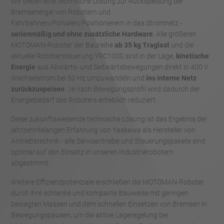
Wir bieten eine technische Lösung zur Rückspeisung der
Bremsenergie von Robotern und
Fahrbahnen/Portalen/Positionierern in das Stromnetz -
serienmäßig und ohne zusätzliche Hardware
. Alle größeren
MOTOMAN-Roboter der Baureihe
ab 35 kg Traglast
und die
aktuelle Robotersteuerung YRC1000 sind in der Lage,
kinetische
Energie
aus Abwärts- und Seitwärtsbewegungen direkt in 400 V
Wechselstrom bei 50 Hz umzuwandeln und
ins interne Netz
zurückzuspeisen
. Je nach Bewegungsprofil wird dadurch der
Energiebedarf des Roboters erheblich reduziert.
Diese zukunftsweisende technische Lösung ist das Ergebnis der
jahrzehntelangen Erfahrung von Yaskawa als Hersteller von
Antriebstechnik - alle Servoantriebe und Steuerungspakete sind
optimal auf den Einsatz in unseren Industrierobotern
abgestimmt.
Weitere Effizienzpotenziale erschließen die MOTOMAN-Roboter
durch ihre schlanke und kompakte Bauweise mit geringen
bewegten Massen und dem schnellen Einsetzen von Bremsen in
Bewegungspausen, um die aktive Lageregelung bei