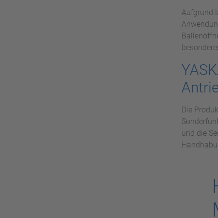
Aufgrund l
Anwendungs
Ballenöff
besondere
YASKA
Antri
Die Produk
Sonderfunk
und die Se
Handhabun