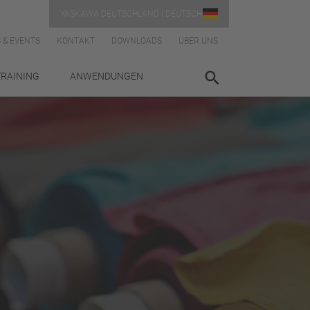
YASKAWA DEUTSCHLAND | DEUTSCH
 & EVENTS
KONTAKT
DOWNLOADS
ÜBER UNS
TRAINING
ANWENDUNGEN