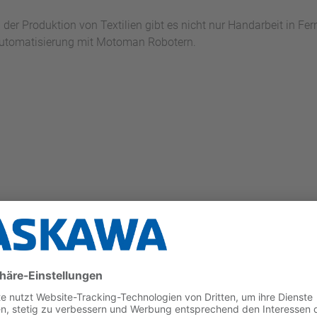
n der Produktion von Textilien gibt es nicht nur Handarbeit in Fe
utomatisierung mit Motoman Robotern.