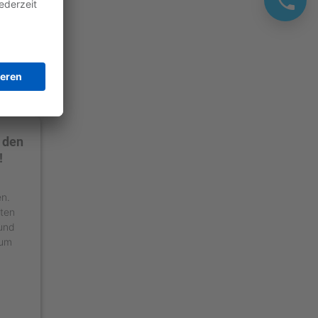
 den
!
en.
äten
 und
 um