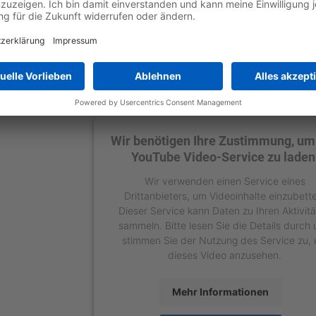
Wir benötigen Ihre Zustimmung, um
YouTube Video-Service zu laden
Wir verwenden einen Service eines
Drittanbieters, um Videoinhalte einzubett
Dieser Service kann Daten zu Ihren Aktivit
sammeln. Bitte lesen Sie die Details durch
stimmen Sie der Nutzung des Service zu,
dieses Video anzusehen.
Mehr Informationen