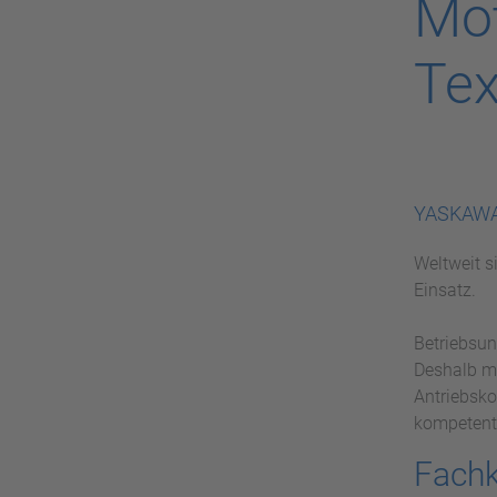
Mot
Tex
YASKAWA 
Weltweit s
Einsatz.
Betriebsun
Deshalb mü
Antriebsk
kompetente
Fachk