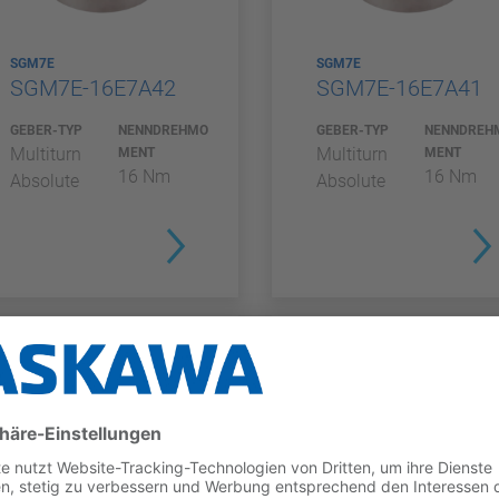
SGM7E
SGM7E
SGM7E-16E7A42
SGM7E-16E7A41
GEBER-TYP
NENNDREHMO
GEBER-TYP
NENNDREH
Multiturn
Multiturn
MENT
MENT
16 Nm
16 Nm
Absolute
Absolute