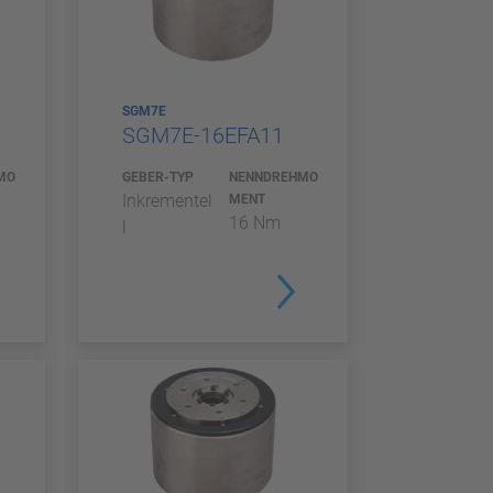
SGM7E
SGM7E-16EFA11
MO
GEBER-TYP
NENNDREHMO
Inkrementel
MENT
16 Nm
l