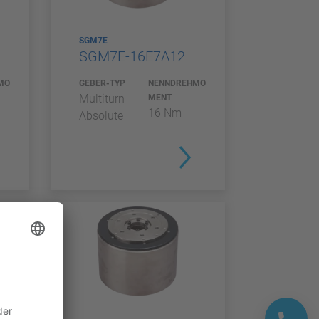
SGM7E
SGM7E-16E7A12
MO
GEBER-TYP
NENNDREHMO
Multiturn
MENT
16 Nm
Absolute