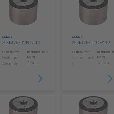
SGM7E
SGM7E
SGM7E-02B7A11
SGM7E-14CFA42
GEBER-TYP
NENNDREHMO
GEBER-TYP
NENNDREH
Multiturn
Inkrementel
MENT
MENT
2 Nm
14 Nm
Absolute
l