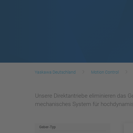
Yaskawa Deutschland
Motion Control
Unsere Direktantriebe eliminieren das 
mechanisches System für hochdynami
Geber-Typ