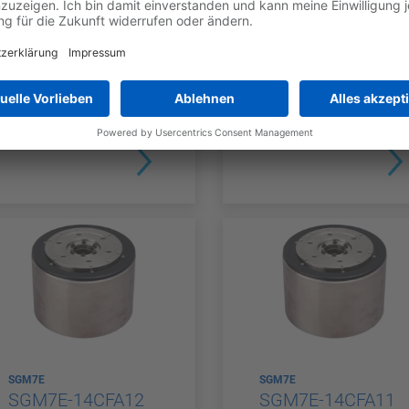
SGM7E
SGM7E
SGM7E-16E7A11
SGM7E-14CFA41
GEBER-TYP
NENNDREHMO
GEBER-TYP
NENNDREH
Multiturn
Inkrementel
MENT
MENT
16 Nm
14 Nm
Absolute
l
SGM7E
SGM7E
SGM7E-14CFA12
SGM7E-14CFA11