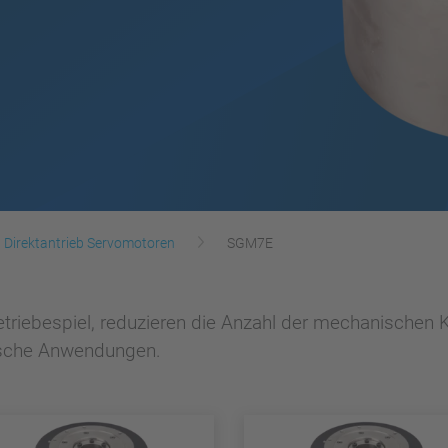
Direktantrieb Servomotoren
SGM7E
Getriebespiel, reduzieren die Anzahl der mechanischen
sche Anwendungen.