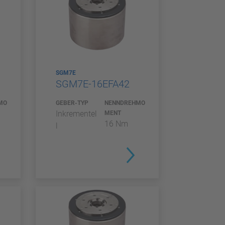
SGM7E
SGM7E-16EFA42
MO
GEBER-TYP
NENNDREHMO
Inkrementel
MENT
16 Nm
l