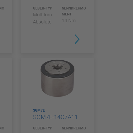
MO
GEBER-TYP
NENNDREHMO
Multiturn
MENT
14 Nm
Absolute
SGM7E
SGM7E-14C7A11
MO
GEBER-TYP
NENNDREHMO