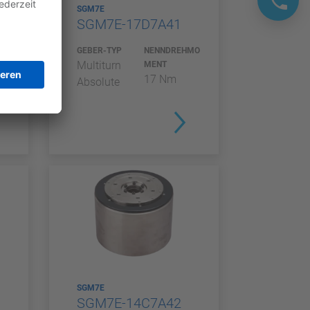
SGM7E
SGM7E-17D7A41
MO
GEBER-TYP
NENNDREHMO
Multiturn
MENT
17 Nm
Absolute
SGM7E
SGM7E-14C7A42