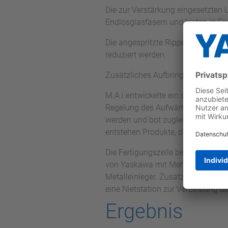
Die zur Verstärkung eingesetzten
Endlosglasfasern und bieten in Fas
Die angespritzte Rippenstruktur 
reduziert werden.
Zusätzliches Aufbringen einer Dek
M.A.i entwickelte ein sogenanntes
Regelung des Aufwärmprozesses de
werden und bot zugleich eine scho
entstehen Produkte, die z.B. auc
Die Fertigungszelle bestand aus 
von Yaskawa mit Mehrfach-Greifer
Metalleinleger. Zusätzlich war ei
eine Nietstation zur Verbindung de
Ergebnis