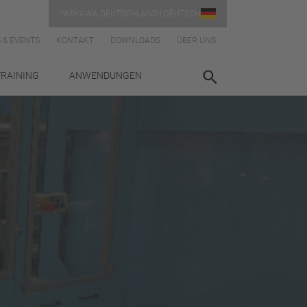
YASKAWA DEUTSCHLAND | DEUTSCH
 & EVENTS
KONTAKT
DOWNLOADS
ÜBER UNS
TRAINING
ANWENDUNGEN