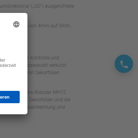
idirektional („UD“) ausgerichtete
nddicke konnten von 4mm auf 3mm
ht diente zur Kontrolle und
nnte die Prozesszeit verkürzt
hen Einsatz von Dekorfolien
10, einen 6-Achs-Roboter MH12
nen für die Dekorfolien und die
ation zur Angussabtrennung und