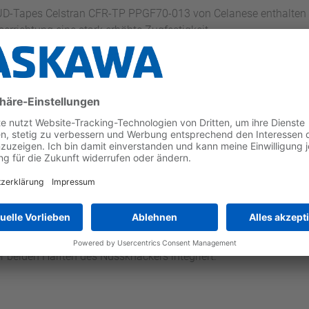
 UD-Tapes Celstran CFR-TP PPGF70-013 von Celanese enthalten un
errichtung eine stark erhöhte Zugfestigkeit.
besteht aus PP-GF30 (Typ Fibremold von Borealis) und die Wa
orfolie (KURZ, 0,5mm) in verschiedenen Designs.
 Hot-Handling, ein beheiztes Greifersystem. Dieses Messe-Highlig
r UD-Tapes bis zum direkten Einlegen ins Werkzeug. Dadurch ko
nendere und gezieltere Temperaturführung. Durch den zusätzlic
h im Fahrzeuginneren Verwendung finden können.
einer Spritzgießmaschine Sumitomo (SHI) Demag Systec Servo 2
system und Hot-Handling für die UD-Tapes sowie Entnahmestatio
ne Heiz- und Entnahmestation für die UD-Tapes, eine Schneidst
r beiden Hälften des Nussknackers integriert.