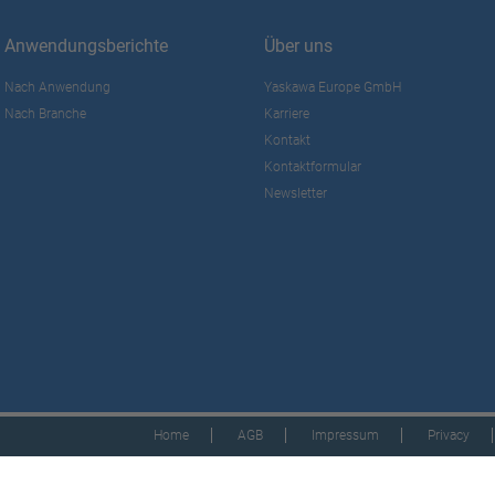
Anwendungsberichte
Über uns
Nach Anwendung
Yaskawa Europe GmbH
Nach Branche
Karriere
Kontakt
Kontaktformular
Newsletter
Home
AGB
Impressum
Privacy