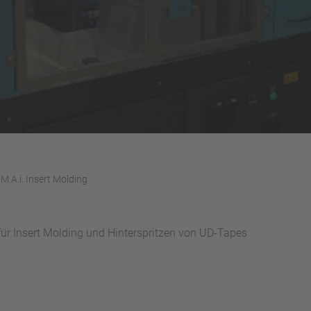
M.A.i. Insert Molding
ür Insert Molding und Hinterspritzen von UD-Tapes