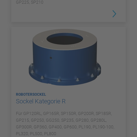
GP225, SP210
ROBOTERSOCKEL
Sockel Kategorie R
Für GP120RL, GP165R, SP150R, GP200R, SP185R,
GP215, GP250, GG250, SP235, GP280, GP280L,
GP300R, GP360, GP400, GP600, PL190, PL190-100,
PL320, PL500, PL800