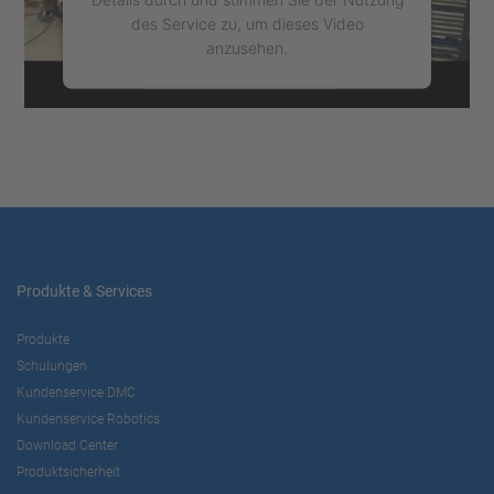
des Service zu, um dieses Video
anzusehen.
Mehr Informationen
Akzeptieren
powered by
Usercentrics Consent
Management Platform
Produkte & Services
Produkte
Schulungen
Kundenservice DMC
Kundenservice Robotics
Download Center
Produktsicherheit