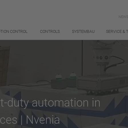
NEWS
TION CONTROL
CONTROLS
SYSTEMBAU
SERVICE & 
ht-duty automation in
aces | Nvenia