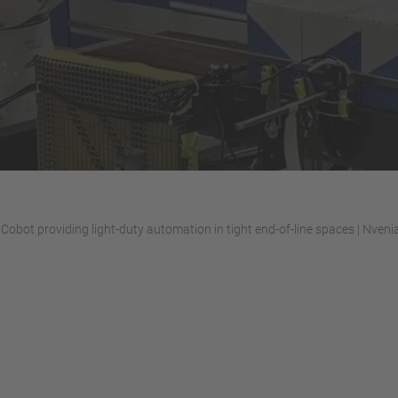
Cobot providing light-duty automation in tight end-of-line spaces | Nveni