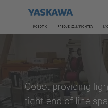
ROBOTIK
FREQUENZUMRICHTER
MO
Cobot providing lig
tight end-of-line sp