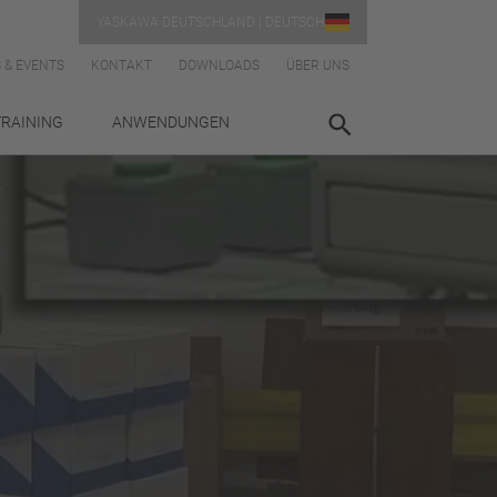
YASKAWA DEUTSCHLAND | DEUTSCH
 & EVENTS
KONTAKT
DOWNLOADS
ÜBER UNS
TRAINING
ANWENDUNGEN