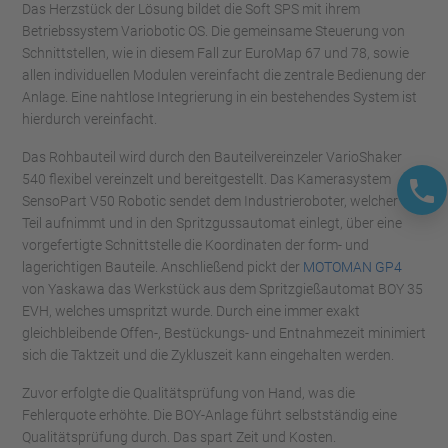
Das Herzstück der Lösung bildet die Soft SPS mit ihrem
Betriebssystem Variobotic OS. Die gemeinsame Steuerung von
Schnittstellen, wie in diesem Fall zur EuroMap 67 und 78, sowie
allen individuellen Modulen vereinfacht die zentrale Bedienung der
Anlage. Eine nahtlose Integrierung in ein bestehendes System ist
hierdurch vereinfacht.
Das Rohbauteil wird durch den Bauteilvereinzeler VarioShaker
540 flexibel vereinzelt und bereitgestellt. Das Kamerasystem
SensoPart V50 Robotic sendet dem Industrieroboter, welcher das
Teil aufnimmt und in den Spritzgussautomat einlegt, über eine
vorgefertigte Schnittstelle die Koordinaten der form- und
lagerichtigen Bauteile. Anschließend pickt der
MOTOMAN GP4
von Yaskawa das Werkstück aus dem Spritzgießautomat BOY 35
EVH, welches umspritzt wurde. Durch eine immer exakt
gleichbleibende Offen-, Bestückungs- und Entnahmezeit minimiert
sich die Taktzeit und die Zykluszeit kann eingehalten werden.
Zuvor erfolgte die Qualitätsprüfung von Hand, was die
Fehlerquote erhöhte. Die BOY-Anlage führt selbstständig eine
Qualitätsprüfung durch. Das spart Zeit und Kosten.