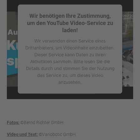
Wir benötigen Ihre Zustimmung,
um den YouTube Video-Service zu
laden!
Wir verwenden einen Service eines
Drittanbieters, um Videoinhalte einzubetten.
Dieser Service kann Daten zu Ihren
Aktivitäten sammeln. Bitte lesen Sie die
Details durch und stimmen Sie der Nutzung
des Service zu, um dieses Video
anzusehen.
Mehr Informationen
Akzeptieren
Fotos:
©Bernd Richter GmbH
powered by
Usercentrics Consent
Management Platform
Video und Text:
©Variobotic GmbH