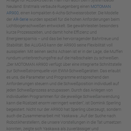
Anlage für ALUGAS betrat man nun auch beim Systembauer
Neuland: Erstmals verbaute Ruegenberg einen
MOTOMAN
AR900
, einen kompakten 6-Achs-Schweissroboter. Die Modelle
der
AR-Serie
wurden speziell für die hohen Anforderungen beim
Lichtbogenschweißen entwickelt. Sie gewährleisten besonders
kurze Prozesszeiten, und damit hohe Effizienz und
Energieersparnis – und das bei hervorragender Bahntreue und
Stabilität. Bei ALUGAS kann der AR900 seine Flexibilität voll
ausspielen: Mit seinen sechs Achsen ist er in der Lage, die Muffen
rundum unterbrechungsfrei auf die Halbschalen zu schweißen.
„Der MOTOMAN AR900 verfügt über eine integrierte Schnittstelle
zur Schweißstromquelle von EWM-Schweißgeräten. Das erlaubt
es uns, die Parameter und Programme entsprechend den
Anforderungen steuern und die Schweißposition individuell auf
jeden Schweißprozess anzupassen. Durch das Anlegen von
individuellen Programmen für die jeweilige Schweißanwendung
kann die Rüstzeit enorm verringert werden“, ist Dominik Sperling
begeistert. Nicht nur der AR900 hat Sperling überzeugt, sondern
auch die Zusammenarbeit mit Yaskawa: „Auf der Suche nach
Robotikherstellern, die unsere Vorstellungen in die Tat umsetzen
konnten, zeigte sich Yaskawa als zuverlässiger und