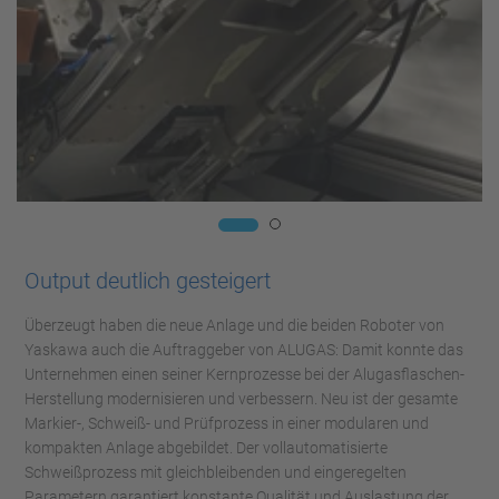
Output deutlich gesteigert
Überzeugt haben die neue Anlage und die beiden Roboter von
Yaskawa auch die Auftraggeber von ALUGAS: Damit konnte das
Unternehmen einen seiner Kernprozesse bei der Alugasflaschen-
Herstellung modernisieren und verbessern. Neu ist der gesamte
Markier-, Schweiß- und Prüfprozess in einer modularen und
kompakten Anlage abgebildet. Der vollautomatisierte
Schweißprozess mit gleichbleibenden und eingeregelten
Parametern garantiert konstante Qualität und Auslastung der