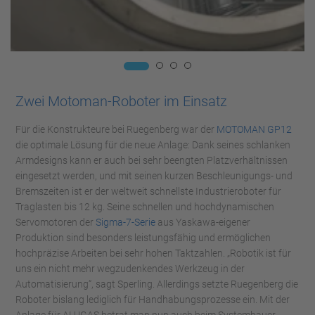
Zwei Motoman-Roboter im Einsatz
Für die Konstrukteure bei Ruegenberg war der
MOTOMAN GP12
die optimale Lösung für die neue Anlage: Dank seines schlanken
Armdesigns kann er auch bei sehr beengten Platzverhältnissen
eingesetzt werden, und mit seinen kurzen Beschleunigungs- und
Bremszeiten ist er der weltweit schnellste Industrieroboter für
Traglasten bis 12 kg. Seine schnellen und hochdynamischen
Servomotoren der
Sigma-7-Serie
aus Yaskawa-eigener
Produktion sind besonders leistungsfähig und ermöglichen
hochpräzise Arbeiten bei sehr hohen Taktzahlen. „Robotik ist für
uns ein nicht mehr wegzudenkendes Werkzeug in der
Automatisierung“, sagt Sperling. Allerdings setzte Ruegenberg die
Roboter bislang lediglich für Handhabungsprozesse ein. Mit der