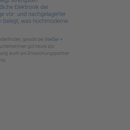
liegt strengsten
liche Elektronik der
e vor- und nachgelagerter
on belegt, was hochmoderne
ederfinden, gerade bei
Weißer +
nunternehmen gilt heute als
rung auch als Entwicklungspartner
nik.