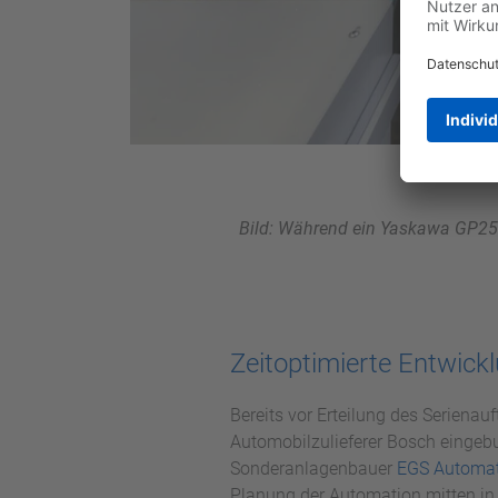
Bild: Während ein Yaskawa GP25 
Zeitoptimierte Entwick
Bereits vor Erteilung des Serien
Automobilzulieferer Bosch eingebu
Sonderanlagenbauer
EGS Automat
Planung der Automation mitten in 