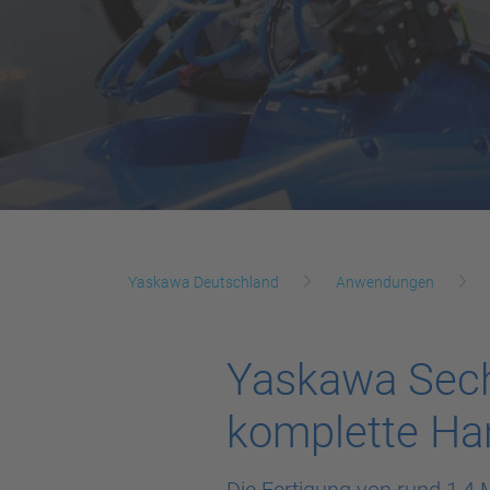
Yaskawa Deutschland
Anwendungen
Yaskawa Sech
komplette H