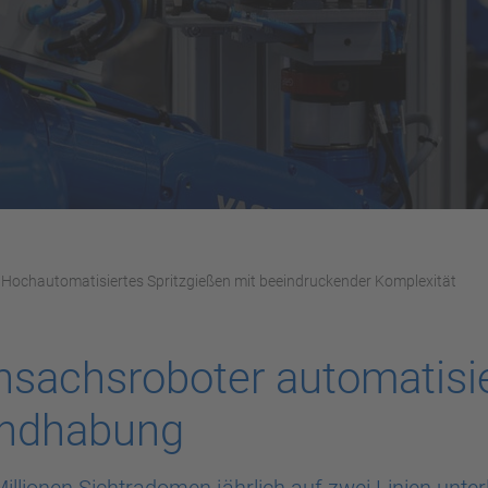
Hochautomatisiertes Spritzgießen mit beeindruckender Komplexität
sachsroboter automatisie
andhabung