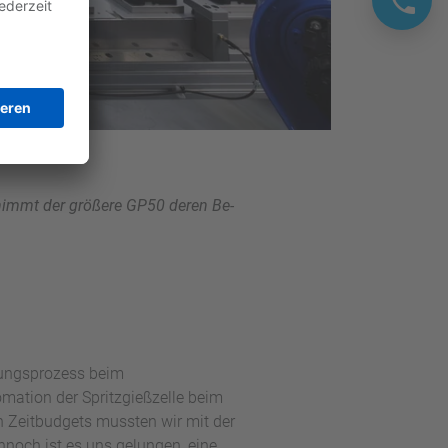
nimmt der größere GP50 deren Be-
lungsprozess beim
omation der Spritzgießzelle beim
Zeitbudgets mussten wir mit der
nnoch ist es uns gelungen, eine