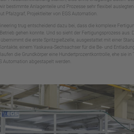
ir bestimmte Anlagenteile und Prozesse sehr flexibel auslegte
t Pfalzgraf, Projektleiter von EGS Automation.
neering trug entscheidend dazu bei, dass die komplexe Fertigung
 Betrieb gehen konnte. Und so sieht der Fertigungsprozess aus: D
bernimmt die erste Spritzgießzelle, ausgestattet mit einer Stanz
 Kontakte, einem Yaskawa-Sechsachser für die Be- und Entladun
hlaufen die Grundkörper eine Hundertprozentkontrolle, ehe sie in
S Automation abgestapelt werden.