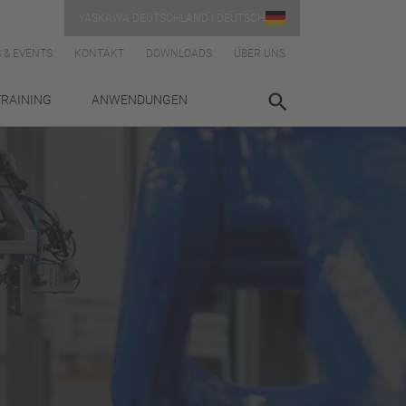
YASKAWA DEUTSCHLAND | DEUTSCH
 & EVENTS
KONTAKT
DOWNLOADS
ÜBER UNS
TRAINING
ANWENDUNGEN