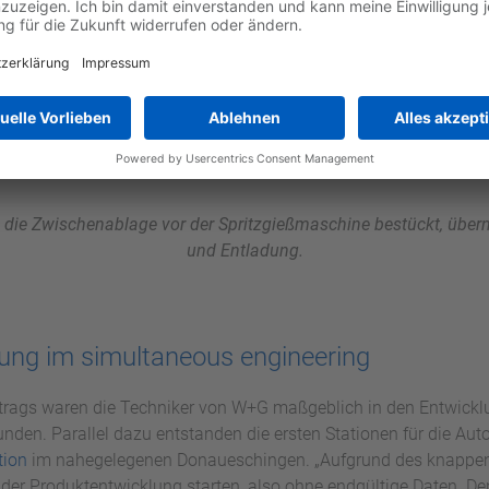
die Zwischenablage vor der Spritzgießmaschine bestückt, über
und Entladung.
lung im simultaneous engineering
auftrags waren die Techniker von W+G maßgeblich in den Entwick
nden. Parallel dazu entstanden die ersten Stationen für die Aut
ion
im nahegelegenen Donaueschingen. „Aufgrund des knappen 
der Produktentwicklung starten, also ohne endgültige Daten. De