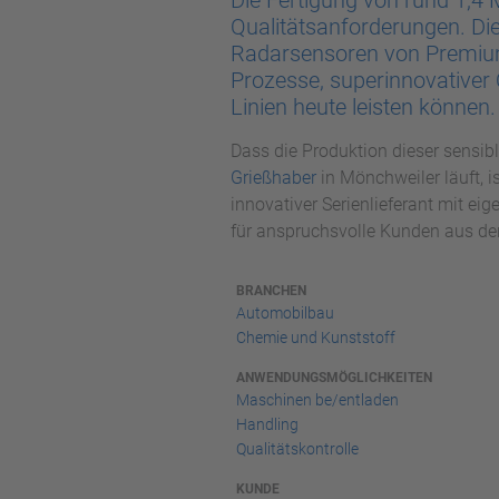
Die Fertigung von rund 1,4 M
Qualitätsanforderungen. Die
Radarsensoren von Premiumf
Prozesse, superinnovativer
Linien heute leisten können.
Dass die Produktion dieser sensib
Grießhaber
in Mönchweiler läuft, i
innovativer Serienlieferant mit e
für anspruchsvolle Kunden aus de
BRANCHEN
Automobilbau
Chemie und Kunststoff
ANWENDUNGSMÖGLICHKEITEN
Maschinen be/entladen
Handling
Qualitätskontrolle
KUNDE