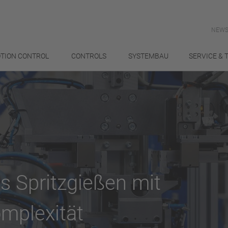
NEWS
TION CONTROL
CONTROLS
SYSTEMBAU
SERVICE & 
s Spritzgießen mit
mplexität