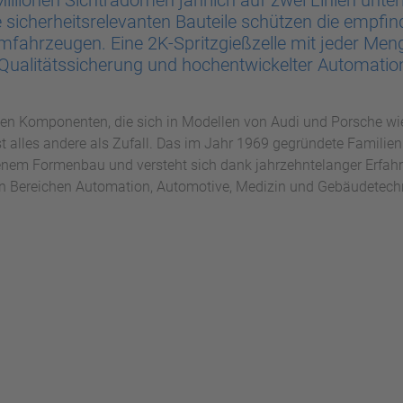
illionen Sichtradomen jährlich auf zwei Linien unter
 sicherheitsrelevanten Bauteile schützen die empfind
ahrzeugen. Eine 2K-Spritzgießzelle mit jeder Meng
 Qualitätssicherung und hochentwickelter Automati
len Komponenten, die sich in Modellen von Audi und Porsche wi
st alles andere als Zufall. Das im Jahr 1969 gegründete Familie
igenem Formenbau und versteht sich dank jahrzehntelanger Erfah
n Bereichen Automation, Automotive, Medizin und Gebäudetech