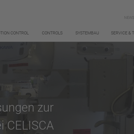
NEWS
TION CONTROL
CONTROLS
SYSTEMBAU
SERVICE & 
sungen zur
ei CELISCA