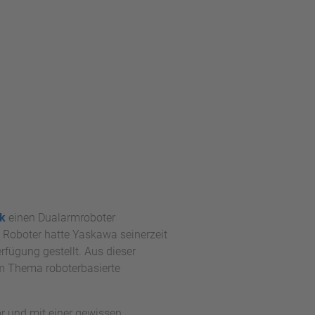
ck
einen Dualarmroboter
 Roboter hatte Yaskawa seinerzeit
rfügung gestellt. Aus dieser
um Thema roboterbasierte
or und mit einer gewissen