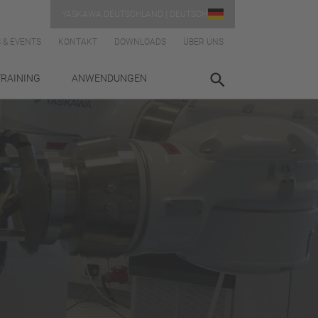
YASKAWA DEUTSCHLAND | DEUTSCH
 & EVENTS
KONTAKT
DOWNLOADS
ÜBER UNS
TRAINING
ANWENDUNGEN