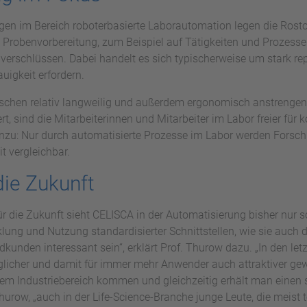
gen im Bereich roboterbasierte Laborautomation legen die Rost
 Probenvorbereitung, zum Beispiel auf Tätigkeiten und Prozesse
erschlüssen. Dabei handelt es sich typischerweise um stark repe
igkeit erfordern.
enschen relativ langweilig und außerdem ergonomisch anstrenge
t, sind die Mitarbeiterinnen und Mitarbeiter im Labor freier für 
inzu: Nur durch automatisierte Prozesse im Labor werden Forsc
t vergleichbar.
die Zukunft
r die Zukunft sieht CELISCA in der Automatisierung bisher nur 
klung und Nutzung standardisierter Schnittstellen, wie sie auch
kunden interessant sein“, erklärt Prof. Thurow dazu. „In den le
glicher und damit für immer mehr Anwender auch attraktiver g
dem Industriebereich kommen und gleichzeitig erhält man einen s
urow, „auch in der Life-Science-Branche junge Leute, die meist t