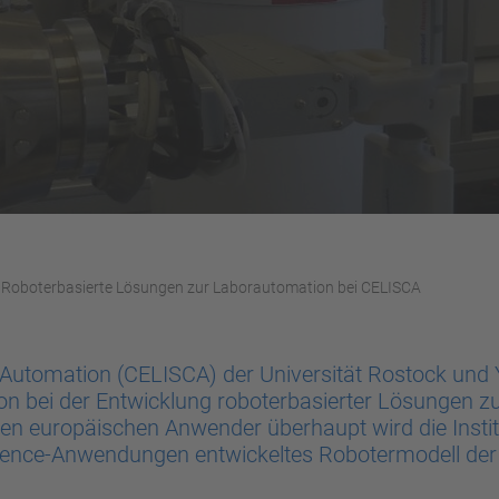
Roboterbasierte Lösungen zur Laborautomation bei CELISCA
e Automation (CELISCA) der Universität Rostock un
ion bei der Entwicklung roboterbasierter Lösungen 
rsten europäischen Anwender überhaupt wird die Inst
-Science-Anwendungen entwickeltes Robotermodell d