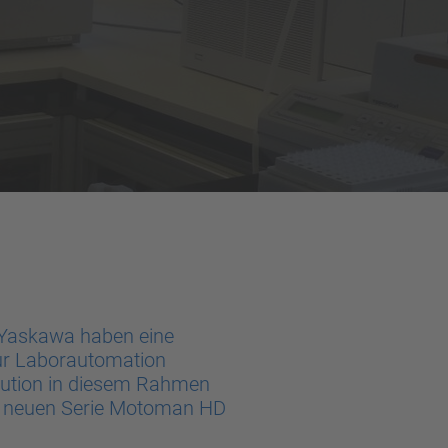
d Yaskawa haben eine
zur Laborautomation
itution in diesem Rahmen
er neuen Serie Motoman HD