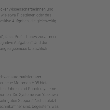
ocker Wissenschaftlerinnen und
 wie etwa Pipettieren oder das
titive Aufgaben, die gleichzeitig
nd“, fasst Prof. Thurow zusammen.
kognitive Aufgaben.“ Und die
hungsergebnisse tatsächlich
schwer automatisierbarer
 der neue Motoman HD8 bietet.
tzten Jahren sind Robotersysteme
eworden. Die Systeme von Yaskawa
ehr guten Support.“ Nicht zuletzt
echnikaffiner sind, begeistern, was