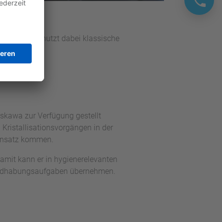
er Roboter nutzt dabei klassische
skawa zur Verfügung gestellt
 Kristallisationsvorgängen in der
Einsatz kommen.
it kann er in hygienerelevanten
 Handhabungsaufgaben übernehmen.