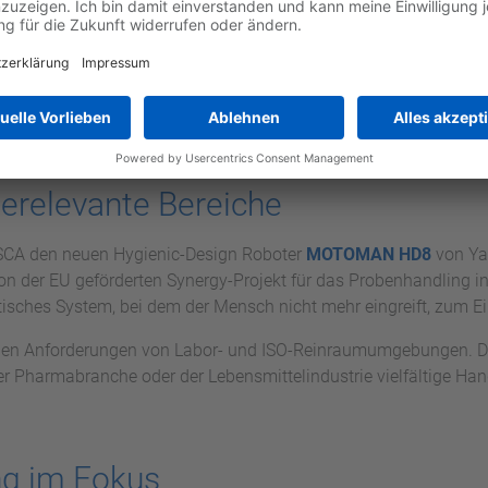
DA10F im Einsatz in der automatisierten Probenvorbereitung. D
Multipipetten aus der manuellen Laborarbeit. (Quelle: CELISCA)
nerelevante Bereiche
SCA den neuen Hygienic-Design Roboter
MOTOMAN HD8
von Ya
on der EU geförderten Synergy-Projekt für das Probenhandling in
tisches System, bei dem der Mensch nicht mehr eingreift, zum 
en Anforderungen von Labor- und ISO-Reinraumumgebungen. Dam
er Pharmabranche oder der Lebensmittelindustrie vielfältige
ng im Fokus