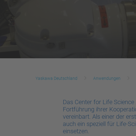
Yaskawa Deutschland
Anwendungen
Das Center for Life Scienc
Fortführung ihrer Kooperat
vereinbart. Als einer der e
auch ein speziell für Life
einsetzen.