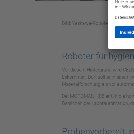
Bild: Yaskawa-Roboter Motoman CS
Roboter für hygie
Vor diesem Hintergrund wird CELI
bekommen. Dort soll er in einem v
Materialforschung als vollautoma
Der MOTOMAN HD8 erfüllt die hoh
Bereichen der Laborautomation, d
Probenvorbereitu