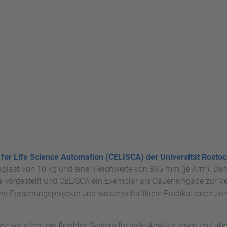
 for Life Science Automation (CELISCA) der Universität Rosto
aglast von 10 kg und einer Reichweite von 895 mm (je Arm). Den
pa vorgestellt und CELISCA ein Exemplar als Dauerleihgabe zur Ve
che Forschungsprojekte und wissenschaftliche Publikationen z
.
ir vor allem ein flexibles System für viele Applikationen im Lab