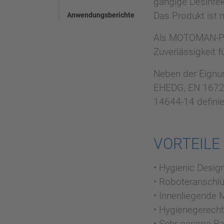
gängige Desinfe
Das Produkt ist 
Anwendungsberichte
Als MOTOMAN-Prod
Zuverlässigkeit f
Neben der Eignun
EHEDG, EN 1672-
14644-14 defini
VORTEILE
• Hygienic Desi
• Roboteranschlü
• Innenliegende 
• Hygienegerecht
• Sehr geringe Pa