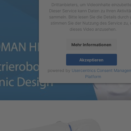
Drittanbieters, um Videoinhalte einzubett
Dieser Service kann Daten zu Ihren Aktivit
sammeln. Bitte lesen Sie die Details durch
stimmen Sie der Nutzung des Service zu,
dieses Video anzusehen.
Mehr Informationen
Akzeptieren
powered by
Usercentrics Consent Manage
Platform