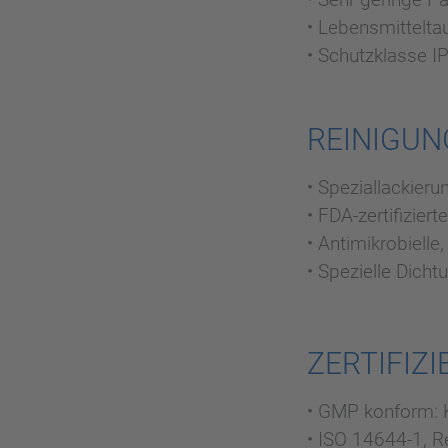
• Lebensmittelta
• Schutzklasse I
REINIGUN
• Speziallackier
• FDA-zertifizier
• Antimikrobielle
• Spezielle Dich
ZERTIFIZ
• GMP konform: 
• ISO 14644-1, R