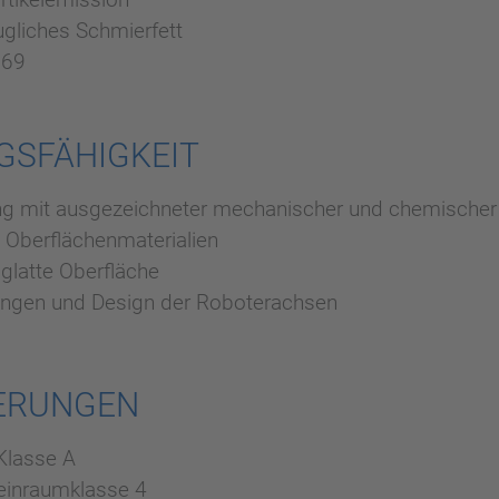
ugliches Schmierfett
P69
GSFÄHIGKEIT
ung mit ausgezeichneter mechanischer und chemischer
te Oberflächenmaterialien
, glatte Oberfläche
tungen und Design der Roboterachsen
IERUNGEN
Klasse A
einraumklasse 4