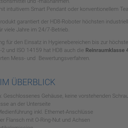
ktionsmittel und -maßnahmen.
mit intuitivem Smart Pendant oder konventionellem Te
ukt garantiert der HD8-Roboter höchsten industriell
ür viele Jahre im 24/7-Betrieb.
g für den Einsatz in Hygienebereichen bis zur höchst
2 und ISO 14159 hat HD8 auch die
Reinraumklasse 
erten Mess- und Bewertungsverfahren.
 IM ÜBERBLICK
gn: Geschlossenes Gehäuse, keine vorstehenden Schra
sse an der Unterseite
Medienführung inkl. Ethernet-Anschlüsse
er Flansch mit O-Ring-Nut und Achsen
rtikelemission