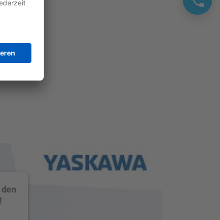
 den
!