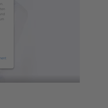
en.
äten
 und
 um
ment