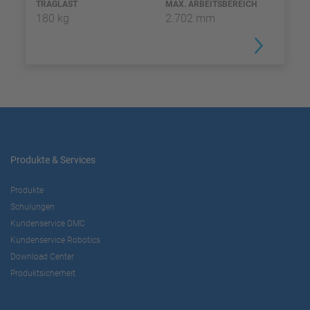
TRAGLAST
MAX. ARBEITSBEREICH
180 kg
2.702 mm
Produkte & Services
Produkte
Schulungen
Kundenservice DMC
Kundenservice Robotics
Download Center
Produktsicherheit