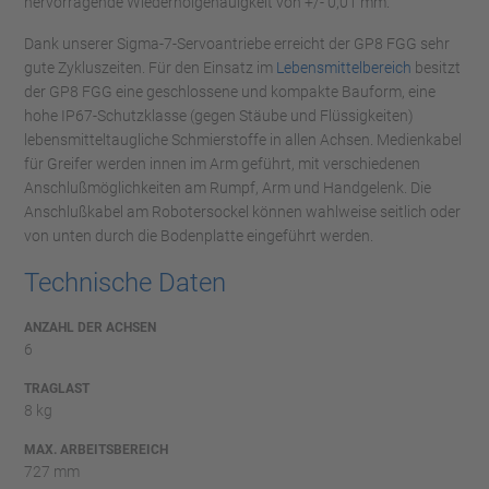
hervorragende Wiederholgenauigkeit von +/- 0,01 mm.
Dank unserer Sigma-7-Servoantriebe erreicht der GP8 FGG sehr
gute Zykluszeiten. Für den Einsatz im
Lebensmittelbereich
besitzt
der GP8 FGG eine geschlossene und kompakte Bauform, eine
hohe IP67-Schutzklasse (gegen Stäube und Flüssigkeiten)
lebensmitteltaugliche Schmierstoffe in allen Achsen. Medienkabel
für Greifer werden innen im Arm geführt, mit verschiedenen
Anschlußmöglichkeiten am Rumpf, Arm und Handgelenk. Die
Anschlußkabel am Robotersockel können wahlweise seitlich oder
von unten durch die Bodenplatte eingeführt werden.
Technische Daten
ANZAHL DER ACHSEN
6
TRAGLAST
8 kg
MAX. ARBEITSBEREICH
727 mm