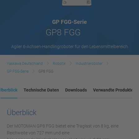
GP FGG-Serie
GP8 FGG
Agiler 6-Achsen-Handlingroboter für den Lebensmittelbereich
Yaskawa Deutschland
Robotik
Industrieroboter
GP FGG-Serie
GP8 FGG
Überblick
Technische Daten
Downloads
Verwandte Produkte
Überblick
Der MOTOMAN GP8 FGG bietet eine Traglast von 8 kg, eine
Reichweite von 727 mm und eine