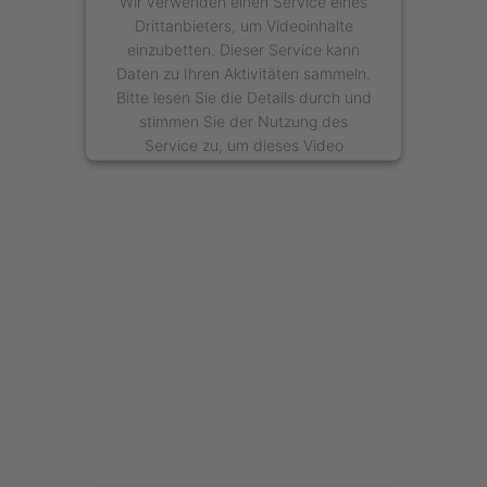
Wir verwenden einen Service eines
Drittanbieters, um Videoinhalte
einzubetten. Dieser Service kann
Daten zu Ihren Aktivitäten sammeln.
Bitte lesen Sie die Details durch und
stimmen Sie der Nutzung des
Service zu, um dieses Video
anzusehen.
Mehr Informationen
Akzeptieren
powered by
Usercentrics Consent
Management Platform