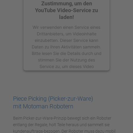
Zustimmung, um den
YouTube Video-Service zu
laden!
Wir verwenden einen Service eines
Drittanbieters, um Videoinhalte
einzubetten. Dieser Service kann
Daten zu Ihren Aktivitäten sammeln.
Bitte lesen Sie die Details durch und
stimmen Sie der Nutzung des
Service zu, um dieses Video
anzusehen.
Mehr Informationen
Piece Picking (Picker-zur-Ware)
Akzeptieren
mit Motoman Robotern
powered by
Usercentrics Consent
Beim Picker-zur-Ware-Prinzip bewegt sich ein Roboter
Management Platform
entlang der Regale, holt Teile heraus und sammelt sie
kundenauftrags-bezogen. Der Roboter muss dazu mobil