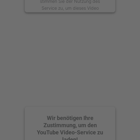
stimmen Sie der Nutzung des
Service zu, um dieses Video
anzusehen.
Mehr Informationen
Akzeptieren
powered by
Usercentrics Consent
Management Platform
Wir benötigen Ihre
Zustimmung, um den
YouTube Video-Service zu
laden!