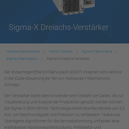
Sigma-X Dreiachs-Verstärker
Yaskawa Deutschland
Motion Control
Sigma-X Servo Serie
Sigma-X Servopacks
Sigma-X Dreiachs-Verstärker
Der dreiachsige EtherCAT-Servopack SGDXT integriert sich nahtlos
in die iCube-Steuerung als Teil von Yaskawas i³ Mechatronic
Konzept.
Der Verstärker bietet dem Anwender eine Vielzahl von Daten, die zur
Visualisierung und Analyse der Produktion genutzt werden können.
Die Sigma-X SERVOPACK-Technologie bietet eine Bandbreite von 3,5
kHz, um Geschwindigkeit und Präzision zu verbessern. Yaskawas
überlegene Algorithmen für die Servoabstimmung umfassen eine
erstklassige Vibrationsunterdrückung, Welligkeits- und