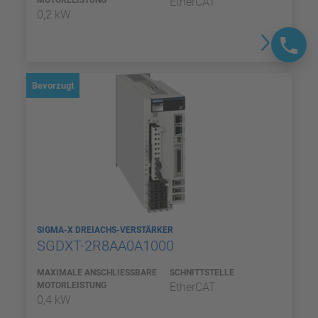
OTORLEISTUNG
EtherCAT
0,2 kW
Bevorzugt
SIGMA-X DREIACHS-VERSTÄRKER
SGDXT-2R8AA0A1000
MAXIMALE ANSCHLIESSBARE M
SCHNITTSTELLE
OTORLEISTUNG
EtherCAT
0,4 kW