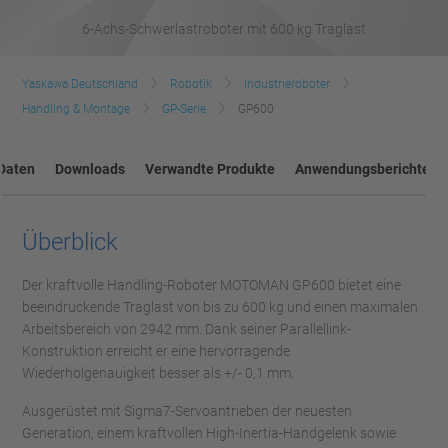
6-Achs-Schwerlastroboter mit 600 kg Traglast
Yaskawa Deutschland
Robotik
Industrieroboter
Handling & Montage
GP-Serie
GP600
Daten
Downloads
Verwandte Produkte
Anwendungsberichte
Überblick
Der kraftvolle Handling-Roboter MOTOMAN GP600 bietet eine
beeindruckende Traglast von bis zu 600 kg und einen maximalen
Arbeitsbereich von 2942 mm. Dank seiner Parallellink-
Konstruktion erreicht er eine hervorragende
Wiederholgenauigkeit besser als +/- 0,1 mm.
Ausgerüstet mit Sigma7-Servoantrieben der neuesten
Generation, einem kraftvollen High-Inertia-Handgelenk sowie