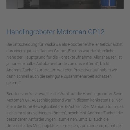
Handlingroboter
Motoman GP12
Die Entscheidung für Yaskawa als Roboterhersteller fiel zunächst
aus einem ganz einfachen Grund: „Für uns war die räumliche
Nähe der Hauptgrund für die Kontaktaufnahme, Allershausen ist
ja nur eine halbe Autobahnstunde von uns entfernt“, blickt
Andreas Zacherl zurück. „Im weiteren Projektverlauf haben wir
dann schnell auch die sehr gute Zusammenarbeit schätzen
gelernt.“
Beraten von Yaskawa, fiel die Wahl auf die Handlingroboter-Serie
Motoman GP. Ausschlaggebend war in diesem konkreten Fall vor
allem die hohe Beweglichkeit der 6-Achser: „Der Manipulator muss
sich sehr stark verbiegen können“, beschreibt Andreas Zacherl die
besonderen Anforderungen, „zum einen, um z. B. auch die
Unterseite des Messobjekts zu erreichen, zum anderen, damit der