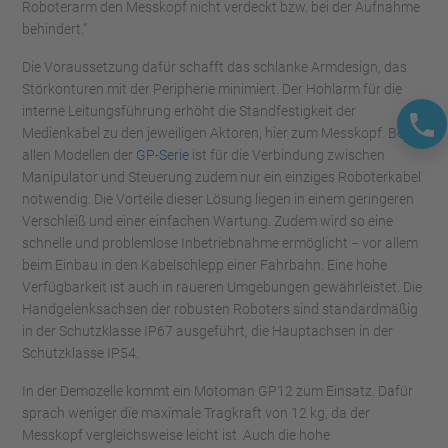
Roboterarm den Messkopf nicht verdeckt bzw. bei der Aufnahme
behindert.“
Die Voraussetzung dafür schafft das schlanke Armdesign, das
Störkonturen mit der Peripherie minimiert. Der Hohlarm für die
interne Leitungsführung erhöht die Standfestigkeit der
Medienkabel zu den jeweiligen Aktoren, hier zum Messkopf. Bei
allen Modellen der
GP-Serie
ist für die Verbindung zwischen
Manipulator und Steuerung zudem nur ein einziges Roboterkabel
notwendig. Die Vorteile dieser Lösung liegen in einem geringeren
Verschleiß und einer einfachen Wartung. Zudem wird so eine
schnelle und problemlose Inbetriebnahme ermöglicht − vor allem
beim Einbau in den Kabelschlepp einer Fahrbahn. Eine hohe
Verfügbarkeit ist auch in raueren Umgebungen gewährleistet. Die
Handgelenksachsen der robusten Roboters sind standardmäßig
in der Schutzklasse IP67 ausgeführt, die Hauptachsen in der
Schutzklasse IP54.
In der Demozelle kommt ein Motoman GP12 zum Einsatz. Dafür
sprach weniger die maximale Tragkraft von 12 kg, da der
Messkopf vergleichsweise leicht ist. Auch die hohe