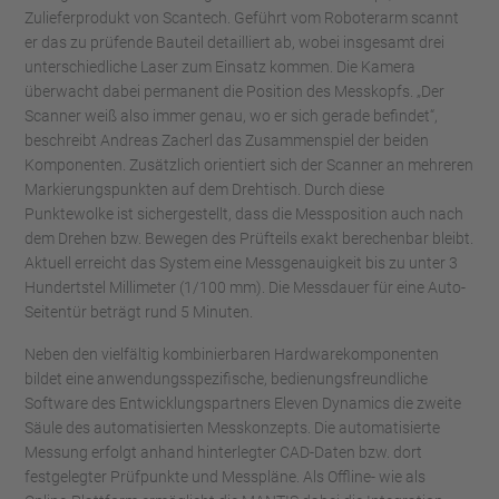
Zulieferprodukt von Scantech. Geführt vom Roboterarm scannt
er das zu prüfende Bauteil detailliert ab, wobei insgesamt drei
unterschiedliche Laser zum Einsatz kommen. Die Kamera
überwacht dabei permanent die Position des Messkopfs. „Der
Scanner weiß also immer genau, wo er sich gerade befindet“,
beschreibt Andreas Zacherl das Zusammenspiel der beiden
Komponenten. Zusätzlich orientiert sich der Scanner an mehreren
Markierungspunkten auf dem Drehtisch. Durch diese
Punktewolke ist sichergestellt, dass die Messposition auch nach
dem Drehen bzw. Bewegen des Prüfteils exakt berechenbar bleibt.
Aktuell erreicht das System eine Messgenauigkeit bis zu unter 3
Hundertstel Millimeter (1/100 mm). Die Messdauer für eine Auto-
Seitentür beträgt rund 5 Minuten.
Neben den vielfältig kombinierbaren Hardwarekomponenten
bildet eine anwendungsspezifische, bedienungsfreundliche
Software des Entwicklungspartners Eleven Dynamics die zweite
Säule des automatisierten Messkonzepts. Die automatisierte
Messung erfolgt anhand hinterlegter CAD-Daten bzw. dort
festgelegter Prüfpunkte und Messpläne. Als Offline- wie als