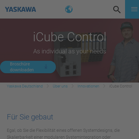
iCube Control
As individual as your needs
Broschüre
downloaden
Yaskawa Deutschland
Über uns
Innovationen
iCube Control
Für Sie gebaut
Egal, ob Sie die Flexibilität eines offenen Systemdesigns, die
Skalierbarkeit einer modularen Systemintegration oder