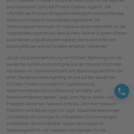
Ulrich Leidecker, President Business Area Industrial Management
and Automation (IMA) bei Phoenix Contact, ergänzt: „Die
Offenheit des PLCnext-Ökosystems ermöglicht eine hochflexible,
sichere und moderne Automatisierungstechnik. Die
Technologiepartnerschaft mit Yaskawa ist ein Meilenstein für die
Automatisierungsbranche, denn je mehr Partner in einem offenen
Automatisierungs-Ökosystem agieren, desto wertvoller und
leistungsfähiger wird es für jeden einzelnen Teilnehmer.“
„Durch die Zusammenführung von PLCnext Technology mit der
bewährten Motion-Control-Engine und der robusten Controller-
Hardware von Yaskawa entsteht eine Steuerungsplattform, die
offen, flexibel und leistungsfähig ist und auf den bewährten
PLCopen-Toolbox-Lösungen für Logiksteuerung,
Maschinensteuerung und Steuerung von Delta- und
Gelenkarmrobotern basiert”, sagt John Payne, Senior Vice
President Motion bei Yaskawa America. „Die neue Yaskawa-
Plattform wird Steuerungen für Logik, Maschinensteuerungen
und Robotik mit Lösungen für industrielle 4.0-Anwendungen
kombinieren. Sie wird darüber hinaus das Angebot an
Steuerungstechnik von Yaskawa mit Lösungen für die