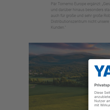
Pär Tornemo Europe ergänzt: „Ger
und darüber hinaus besonders star
auch für große und sehr große Ro
Distributionszentrum nicht unsere 
Kunden.“