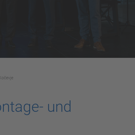
Kočevje
ntage- und