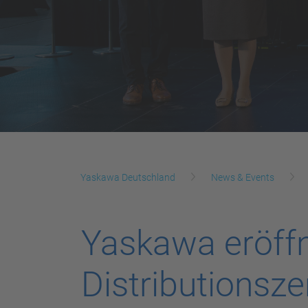
Yaskawa Deutschland
News & Events
Yaskawa eröff
Distributionsz