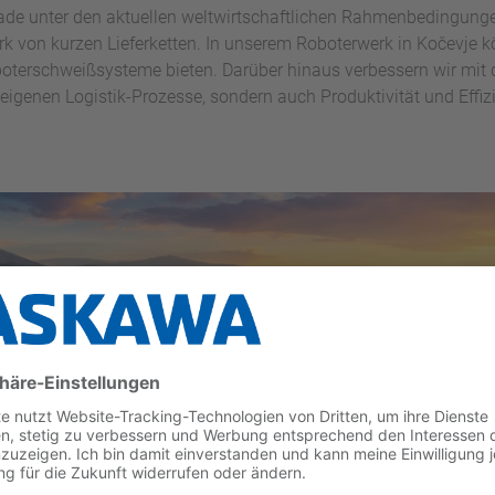
ade unter den aktuellen weltwirtschaftlichen Rahmenbedingungen
k von kurzen Lieferketten. In unserem Roboterwerk in Kočevje 
boterschweißsysteme bieten. Darüber hinaus verbessern wir mit
eigenen Logistik-Prozesse, sondern auch Produktivität und Effiz