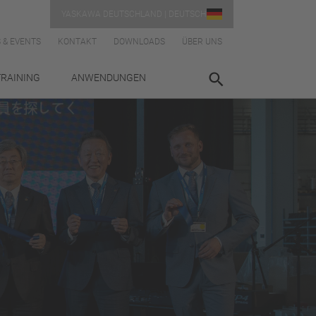
YASKAWA DEUTSCHLAND | DEUTSCH
 & EVENTS
KONTAKT
DOWNLOADS
ÜBER UNS
TRAINING
ANWENDUNGEN