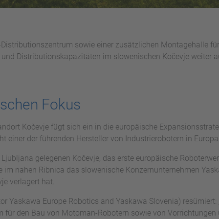
k-Distributionszentrum sowie einer zusätzlichen Montagehalle f
und Distributionskapazitäten im slowenischen Kočevje weiter a
ischen Fokus
ndort Kočevje fügt sich ein in die europäische Expansionsstrate
Sicht einer der führenden Hersteller von Industrierobotern in Europ
 Ljubljana gelegenen Kočevje, das erste europäische Roboterwe
 im nahen Ribnica das slowenische Konzernunternehmen Yaska
e verlagert hat.
tor Yaskawa Europe Robotics and Yaskawa Slovenia) resümiert: „D
rum für den Bau von Motoman-Robotern sowie von Vorrichtungen