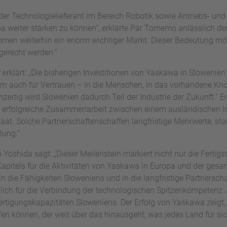
nder Technologielieferant im Bereich Robotik sowie Antriebs- un
pa weiter stärken zu können“, erklärte Pär Tornemo anlässlich d
hmen weiterhin ein enorm wichtiger Markt. Dieser Bedeutung möc
gerecht werden.“
 erklärt: „Die bisherigen Investitionen von Yaskawa in Slowenien 
rn auch für Vertrauen – in die Menschen, in das vorhandene Kn
eitig wird Slowenien dadurch Teil der Industrie der Zukunft.” Er
ie erfolgreiche Zusammenarbeit zwischen einem ausländischen I
at. Solche Partnerschaftenschaffen langfristige Mehrwerte, st
lung.“
 Yoshida sagt: „Dieser Meilenstein markiert nicht nur die Fertig
apitels für die Aktivitäten von Yaskawa in Europa und der gesa
in die Fähigkeiten Sloweniens und in die langfristige Partnersc
ldlich für die Verbindung der technologischen Spitzenkompeten
ertigungskapazitäten Sloweniens. Der Erfolg von Yaskawa zeigt
 können, der weit über das hinausgeht, was jedes Land für sich 