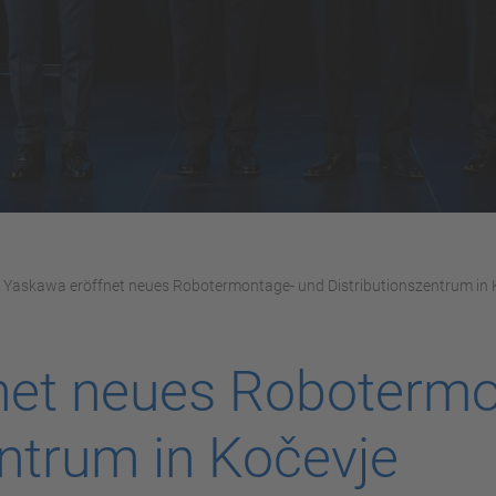
Yaskawa eröffnet neues Robotermontage- und Distributionszentrum in 
net neues Robotermo
entrum in Kočevje