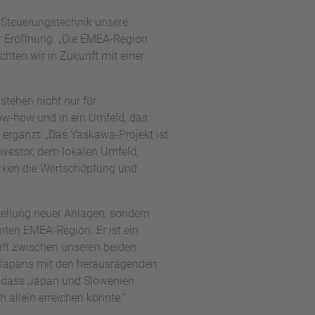
d Steuerungstechnik unsere
er Eröffnung. „Die EMEA-Region
hten wir in Zukunft mit einer
stehen nicht nur für
ow-how und in ein Umfeld, das
 ergänzt: „Das Yaskawa-Projekt ist
nvestor, dem lokalen Umfeld,
ärken die Wertschöpfung und
stellung neuer Anlagen, sondern
mten EMEA-Region. Er ist ein
haft zwischen unseren beiden
z Japans mit den herausragenden
, dass Japan und Slowenien
allein erreichen könnte.“