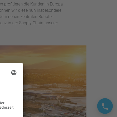
 profitieren die Kunden in Europa
können wir diese nun insbesondere
 dem neuen zentralen Robotik-
ienz in der Supply Chain unserer