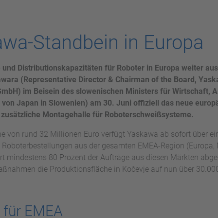
awa-Standbein in Europa
und Distributionskapazitäten für Roboter in Europa weiter au
wara (Representative Director & Chairman of the Board, Yaska
H) im Beisein des slowenischen Ministers für Wirtschaft, Ar
 von Japan in Slowenien) am 30. Juni offiziell das neue europ
e zusätzliche Montagehalle für Roboterschweißsysteme.
öhe von rund 32 Millionen Euro verfügt Yaskawa ab sofort über ei
oboterbestellungen aus der gesamten EMEA-Region (Europa, Mit
rt mindestens 80 Prozent der Aufträge aus diesen Märkten abge
ßnahmen die Produktionsfläche in Kočevje auf nun über 30.00
n für EMEA