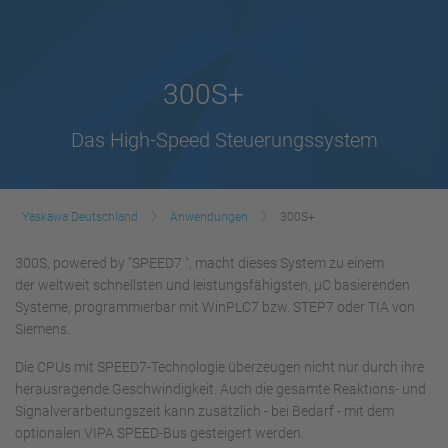
300S+
Das High-Speed Steuerungssystem
Yaskawa Deutschland
Anwendungen
300S+
300S, powered by "SPEED7 ", macht dieses System zu einem
der weltweit schnellsten und leistungsfähigsten, µC basierenden
Systeme, programmierbar mit WinPLC7 bzw. STEP7 oder TIA von
Siemens.
Die CPUs mit SPEED7-Technologie überzeugen nicht nur durch ihre
herausragende Geschwindigkeit. Auch die gesamte Reaktions- und
Signalverarbeitungszeit kann zusätzlich - bei Bedarf - mit dem
optionalen VIPA SPEED-Bus gesteigert werden.