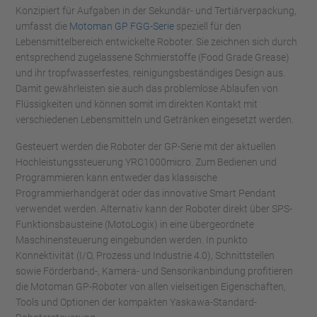
Konzipiert für Aufgaben in der Sekundär- und Tertiärverpackung,
umfasst die
Motoman GP FGG-Serie
speziell für den
Lebensmittelbereich entwickelte Roboter. Sie zeichnen sich durch
entsprechend zugelassene Schmierstoffe (Food Grade Grease)
und ihr tropfwasserfestes, reinigungsbeständiges Design aus.
Damit gewährleisten sie auch das problemlose Ablaufen von
Flüssigkeiten und können somit im direkten Kontakt mit
verschiedenen Lebensmitteln und Getränken eingesetzt werden.
Gesteuert werden die Roboter der GP-Serie mit der aktuellen
Hochleistungssteuerung YRC1000micro. Zum Bedienen und
Programmieren kann entweder das klassische
Programmierhandgerät oder das innovative Smart Pendant
verwendet werden. Alternativ kann der Roboter direkt über SPS-
Funktionsbausteine (MotoLogix) in eine übergeordnete
Maschinensteuerung eingebunden werden. In punkto
Konnektivität (I/O, Prozess und Industrie 4.0), Schnittstellen
sowie Förderband-, Kamera- und Sensorikanbindung profitieren
die Motoman GP-Roboter von allen vielseitigen Eigenschaften,
Tools und Optionen der kompakten Yaskawa-Standard-