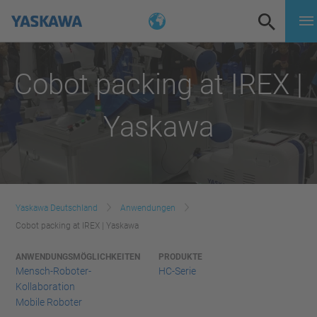
Cobot packing at IREX |
Yaskawa
Yaskawa Deutschland
Anwendungen
Cobot packing at IREX | Yaskawa
ANWENDUNGSMÖGLICHKEITEN
PRODUKTE
Mensch-Roboter-
HC-Serie
Kollaboration
Mobile Roboter