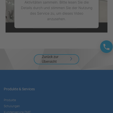
Aktivitäten sammeln. Bitte lesen Sie die
Details durch und stimmen Sie der Nutzung
des Service zu, um dieses Video
anzusehen.
Mehr Informationen
Akzeptieren
powered by
Usercentrics Consent
Zurück zur
Management Platform
Übersicht
Produkte & Services
Produkte
Schulungen
Kundenservice DMC