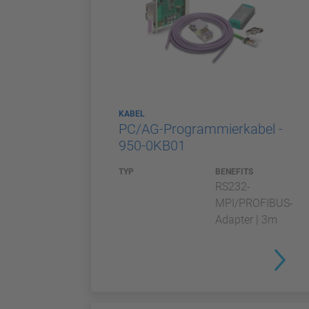
KABEL
PC/AG-Programmierkabel -
950-0KB01
TYP
BENEFITS
RS232-
MPI/PROFIBUS-
Adapter | 3m