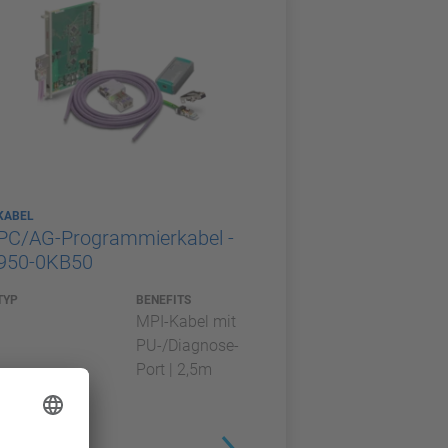
KABEL
PC/AG-Programmierkabel -
950-0KB50
TYP
BENEFITS
MPI-Kabel mit
PU-/Diagnose-
Port | 2,5m