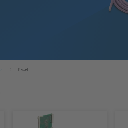
ör
Kabel
.