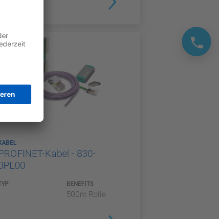
KABEL
PROFINET-Kabel - 830-
0PE00
TYP
BENEFITS
500m Rolle