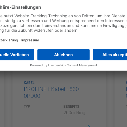
KABEL
PROFINET-Kabel - 830-
0PD00
TYP
BENEFITS
200m Ring