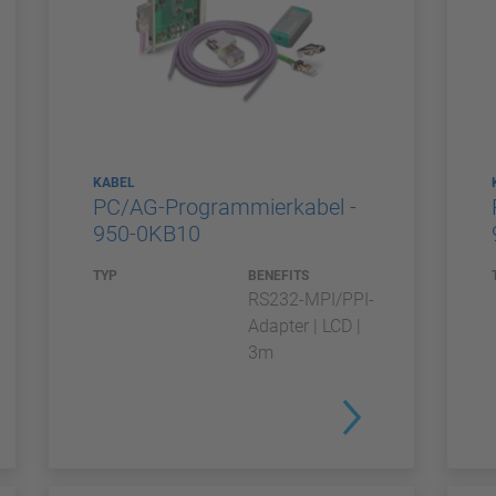
KABEL
PC/AG-Programmierkabel -
950-0KB10
TYP
BENEFITS
RS232-MPI/PPI-
Adapter | LCD |
3m