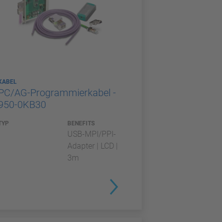
KABEL
PC/AG-Programmierkabel -
950-0KB30
TYP
BENEFITS
USB-MPI/PPI-
Adapter | LCD |
3m