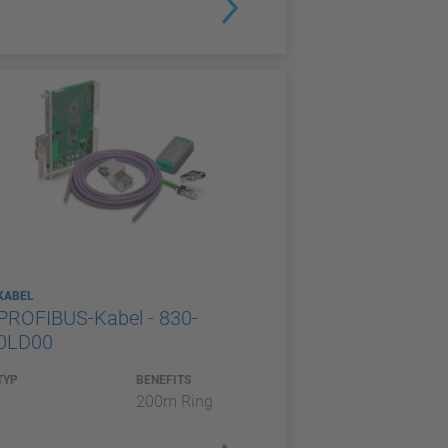
KABEL
PROFIBUS-Kabel - 830-
0LD00
TYP
BENEFITS
200m Ring