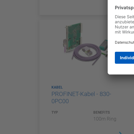
KABEL
PROFINET-Kabel - 830-
0PC00
TYP
BENEFITS
100m Ring