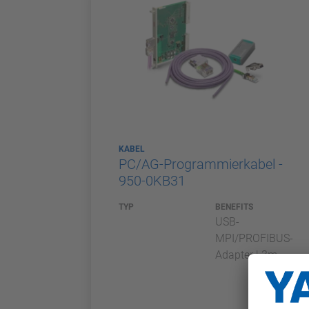
KABEL
PC/AG-Programmierkabel -
950-0KB31
TYP
BENEFITS
USB-
MPI/PROFIBUS-
Adapter | 3m