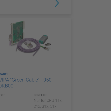
KABEL
VIPA "Green Cable" - 950-
0KB00
TYP
BENEFITS
Nur für CPU 11x,
21x, 31x, 51x