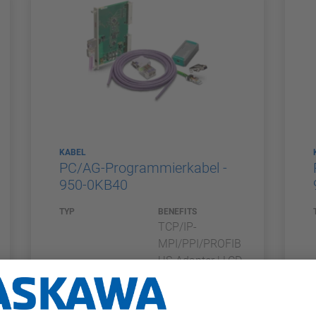
KABEL
PC/AG-Programmierkabel -
950-0KB40
TYP
BENEFITS
TCP/IP-
MPI/PPI/PROFIB
US-Adapter | LCD
| 3m