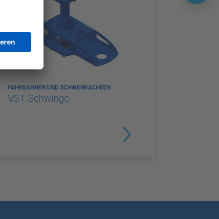
FAHRBAHNEN UND SCHWENKACHSEN
VST Schwinge