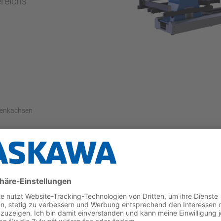
ereichs
enkachsen
isachsen erweitern den Arbeitsbereich des Roboters -