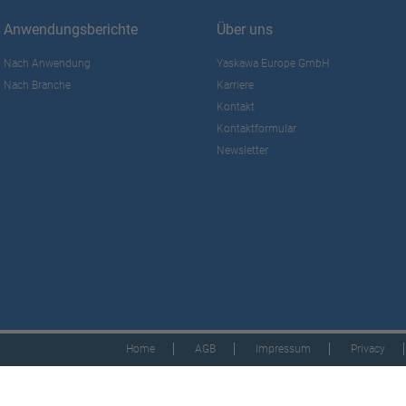
Anwendungsberichte
Über uns
Nach Anwendung
Yaskawa Europe GmbH
Nach Branche
Karriere
Kontakt
Kontaktformular
Newsletter
Home
AGB
Impressum
Privacy