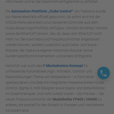
informieren und so die Maschinenverfügbarkeit zu erhöhen.
Die
Automation-Plattform „iCube Control“
von Yaskawa wurde
zur Messe ebenfalls offiziell gelauncht: Ab sofort sind mit der
iC9226-Reihe die ersten Linux-basierten Controller aus dem
iCube-Steuerungs-Portfolio verfügbar, nämlich die Safety-Version
sowie die EtherCAT-Version. Neu ist, dass über EtherCAT nicht
mehr nur Servoantriebe und Frequenzumrichter angesteuert
werden können, sondern zusätzlich auch Delta- und Scara-
Roboter, die Yaskawa-eigenen Motoman-Roboter sowie
kundenspezifische Kinematiken und andere Drittgeräte.
Natürlich war auch das
i³ Mechatronics-Konzept
für
umfassende Automatisierungs-, Antriebs-, Control- und
Robotiklösungen Thema am Messestand – in Form einer
spektakulären Live-Zelle mit integrierten Messeneuheiten iCube
Control, Sigma-X, HMI Designer sowie Scara- und Delta-Roboter
im Zusammenspiel. Und nicht zuletzt waren – als Preview – die
neuen Frequenzumrichter der
Modellreihe FP605 / HV600
zu
erleben
,
die speziell für den Einsatz in Pumpen und Ventilatoren
konzipiert sind.