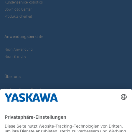
Kundenservice Robotics
Download Center
Produktsicherheit
Anwendungsberichte
Nach Anwendung
Nach Branche
Über uns
Yaskawa Europe GmbH
Karriere
Kontakt
Kontaktformular
Newsletter