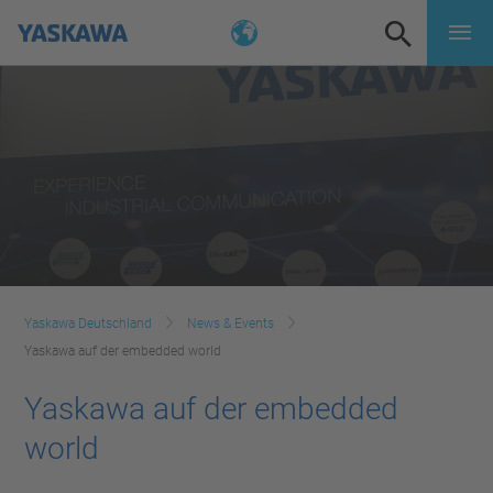
Yaskawa Deutschland
News & Events
Yaskawa auf der embedded world
Yaskawa auf der embedded
world