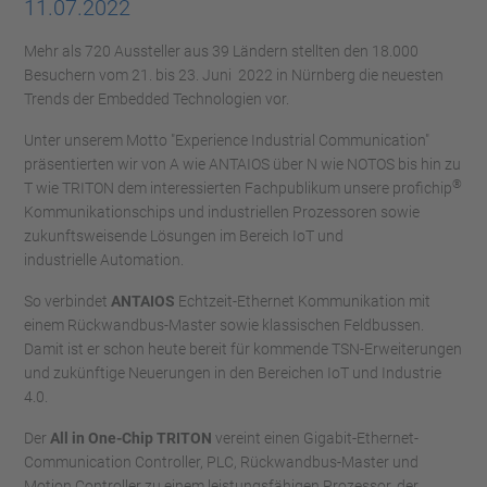
11.07.2022
Mehr als 720 Aussteller aus 39 Ländern stellten den 18.000
Besuchern vom 21. bis 23. Juni 2022 in Nürnberg die neuesten
Trends der Embedded Technologien vor.
Unter unserem Motto "Experience Industrial Communication"
präsentierten wir von A wie ANTAIOS über N wie NOTOS bis hin zu
®
T wie TRITON dem interessierten Fachpublikum unsere profichip
Kommunikationschips und industriellen Prozessoren sowie
zukunftsweisende Lösungen im Bereich IoT und
industrielle Automation.
So verbindet
ANTAIOS
Echtzeit-Ethernet Kommunikation mit
einem Rückwandbus-Master sowie klassischen Feldbussen.
Damit ist er schon heute bereit für kommende TSN-Erweiterungen
und zukünftige Neuerungen in den Bereichen IoT und Industrie
4.0.
Der
All in One-Chip TRITON
vereint einen Gigabit-Ethernet-
Communication Controller, PLC, Rückwandbus-Master und
Motion Controller zu einem leistungsfähigen Prozessor, der