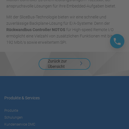
anspruchsvolle Lösungen für Ihre Embedded-Aufgaben bietet.
Mit der SliceBus-Technologie bieten wir eine schnelle und
zuverlässige Backplane-Lösung für E/A-Systeme: Denn der
Rückwandbus Controller NOTOS
für High-speed Remote I/O
ermöglicht eine Vielzahl von zusätzlichen Funktionen mit bis zu
192 Mbit/s sowie erweitertem SPI.
Zurück zur
Übersicht
Produkte & Services
Produkte
Schulungen
Kundenservice DMC