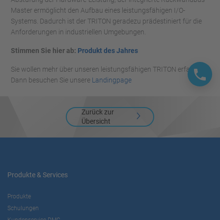
Master ermöglicht den Aufbau eines leistungsfähigen I/O-
Systems. Dadurch ist der TRITON geradezu prädestiniert für die
Anforderungen in industriellen Umgebungen.
Stimmen Sie hier ab:
Produkt des Jahres
Sie wollen mehr über unseren leistungsfähigen TRITON erfahren?
Dann besuchen Sie unsere
Landingpage
Zurück zur
Übersicht
Produkte & Services
Produkte
Schulungen