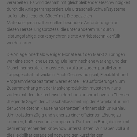
verarbeiten. Es wird deshalb mit gleichbleibender Geschwindigkeit
durch die Anlage transportiert. Die Ultraschall-Schweißsysteme
laufen als „fliegende Sägen“ mit. Die speziellen
Materialeigenschaften stellen besondere Anforderungen an
diesen Herstellungsprozess, die unter anderem nur durch
leistungsfähige, exakt synchronisierte Antriebstechnik erfüllt
werden kann.
Die Anlage innerhalb weniger Monate auf den Markt zu bringen
war eine sportliche Leistung. Die Terminschiene war eng und der
Maschinenhersteller musste den Auftrag zudem parallel zum
Tagesgeschäft abwickeln. Auch Geschwindigkeit, Flexibilität und
Programmierkapazitäten waren echte Herausforderungen. „Im
Zusammenhang mit der Maskenproduktion mussten wir uns
zudem mit den drei technisch durchaus anspruchsvollen Themen
„fliegende Säge“, der Ultraschallbearbeitung der Prägekontur und
der Schneidtechnik auseinandersetzen“, erinnert sich Dr. Kahlau.
„Um trotzdem zügig und sicher zu einer effizienten Lösung zu
kommen, holten wir uns kompetente Partner ins Boot, die uns mit
dem entsprechenden Knowhow unterstützten. Wir haben voll auf
die Flexibilität gerade bei notwendigen kurzfristigen