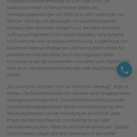
Doppelachs-Verstärkermodule für 200V oder 400V. Die
reaktionsschnellen AC-Servomotoren decken bei
Versorgungsspannungen von 200V bzw. 400V Leistungen von
50W bis 15kW ab und überzeugen mit äußerst kompakten
Abmessungen sowie sehr ruhigem Lauf. Sie bieten eine hohe
Auflösung (integrierter 24-bit Absolut-Encoder), hohe Dynamik
und Funktionen wie Vibrationsunterdrückung, Ausblendung von
Maschinen-Resonanzfrequenzen und Tuning-less-Funktion für
die einfache Inbetriebnahme. Durch die Integration dieser
Funktionen in den Servoverstärkern wird deren Leistungsfähigkeit
nicht durch übergeordnete Steuerungen oder Bus-Zykluszeiten
limitiert.
„Die Lösung hat uns aber nicht nur technisch überzeugt“, ergänzt
Kahlau. „Die Zusammenarbeit mit Yaskawa verlief ausgesprochen
reibungslos und angenehm. Die kompetente Unterstützung der
Automatisierungsspezialisten bei der Antriebsauslegung, dem
Steuerungskonzept und der Anbindung an die SPS hat unser
Projekt deutlich beschleunigt, und wenn es zur ein oder
Herausforderung kam, ließen die sich schnell bewältigen. Qualität
und Kompetenz zeigen sich eben besonders im Servicefall.“