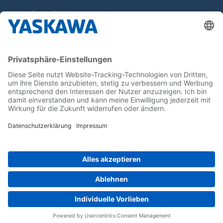
Yaskawa Europe GmbH
Karriere
Kontakt
Kontaktformular
Newsletter
Follow us on...
Home
AGB
Impressum
Privacy
Cookie Choices
Whistleblowing
Yaskawa Europe GmbH