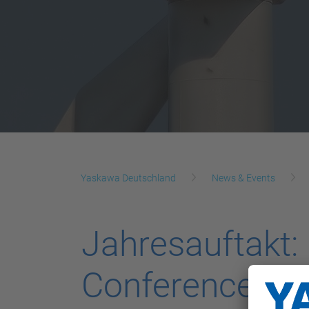
Yaskawa Deutschland
News & Events
Jahresauftakt:
Conference (E