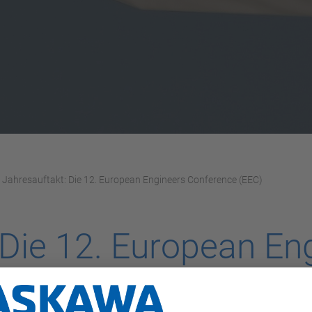
Jahresauftakt: Die 12. European Engineers Conference (EEC)
 Die 12. European En
EC)