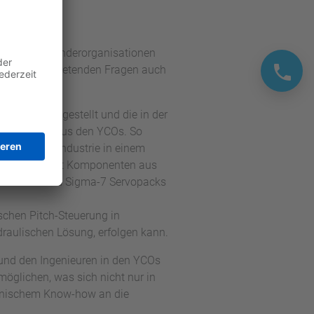
llegen der Länderorganisationen
 häufig auftretenden Fragen auch
arte bereitgestellt und die in der
ie Beiträge aus den YCOs. So
Verpackungsindustrie in einem
Applikation mit Komponenten aus
 Motoren und Sigma-7 Servopacks
ischen Pitch-Steuerung in
draulischen Lösung, erfolgen kann.
 und den Ingenieuren in den YCOs
möglichen, was sich nicht nur in
chnischem Know-how an die