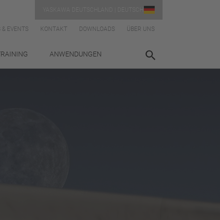
YASKAWA DEUTSCHLAND | DEUTSCH
 & EVENTS
KONTAKT
DOWNLOADS
ÜBER UNS
TRAINING
ANWENDUNGEN