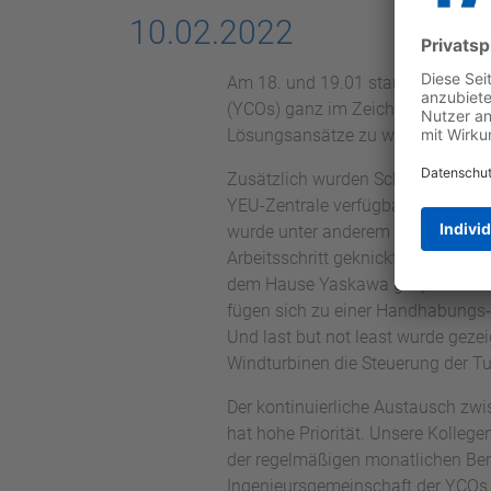
10.02.2022
Am 18. und 19.01 stand das virtue
(YCOs) ganz im Zeichen des Wisse
Lösungsansätze zu wiederkehrende
Zusätzlich wurden Schulungsinhalt
YEU-Zentrale verfügbaren Demos pr
wurde unter anderem vorgestellt, 
Arbeitsschritt geknickt, gefalzt 
dem Hause Yaskawa gesprochen: R
fügen sich zu einer Handhabung
Und last but not least wurde gezei
Windturbinen die Steuerung der Tu
Der kontinuierliche Austausch zwi
hat hohe Priorität. Unsere Kolleg
der regelmäßigen monatlichen Ber
Ingenieursgemeinschaft der YCOs