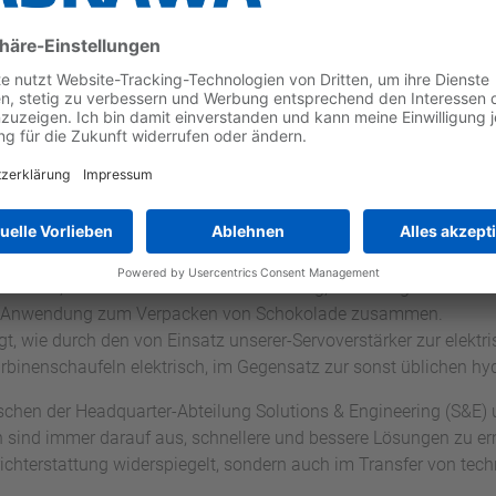
lle Treffen der Yaskawa-Ingenieure aus der Zentrale und den Ko
nsaustausches. So wurden neben Best-Practice-Vorschlägen zu
n Problemen diskutiert.
e zur funktionalen Sicherheit mit Sigma-7 und der ASM7-Optionsk
äsentiert. Ein Highlight der zweitägigen Veranstaltung waren d
wie mit Hilfe der kompakten SLIO-Steuerung Kartonagen für die 
und zugeschnitten werden können. Auch wurde über eine weitere 
oboter, MP3300iec Maschinensteuerung, direkt angetriebenen
s-Anwendung zum Verpacken von Schokolade zusammen.
gt, wie durch den von Einsatz unserer-Servoverstärker zur elektr
rbinenschaufeln elektrisch, im Gegensatz zur sonst üblichen hy
schen der Headquarter-Abteilung Solutions & Engineering (S&E)
en sind immer darauf aus, schnellere und bessere Lösungen zu er
ichterstattung widerspiegelt, sondern auch im Transfer von te
.