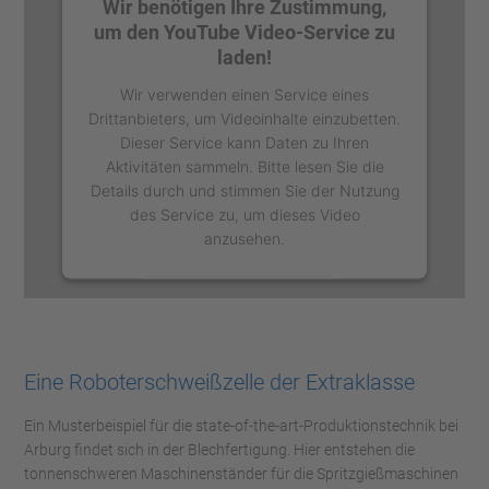
Wir benötigen Ihre Zustimmung,
um den YouTube Video-Service zu
laden!
Wir verwenden einen Service eines
Drittanbieters, um Videoinhalte einzubetten.
Dieser Service kann Daten zu Ihren
Aktivitäten sammeln. Bitte lesen Sie die
Details durch und stimmen Sie der Nutzung
des Service zu, um dieses Video
anzusehen.
Mehr Informationen
Akzeptieren
Eine Roboterschweißzelle der Extraklasse
powered by
Usercentrics Consent
Management Platform
Ein Musterbeispiel für die state-of-the-art-Produktionstechnik bei
Arburg findet sich in der Blechfertigung. Hier entstehen die
tonnenschweren Maschinenständer für die Spritzgießmaschinen