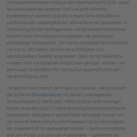
Alle Maschinenständer sind aus dem Blechwerkstoff S235, wobei
die Materialstärken zwischen fünf und acht Millimeter
modellbedingt variieren. Eine 500 Ampere Schweißquelle von
Lorch
sowie ein wassergekühlter Schweißbrenner garantieren in
Verbindung mit dem bahngenauen und dynamischen Motoman
Roboter hohe Schweißgeschwindigkeiten bei gleichzeitig
erstklassiger Nahtqualität: „Wir ziehen pro Bauteil Schweißnähte
von bis zu 100 Metern. Da sind wir auf Effizienz und
reproduzierbare Qualität angewiesen. Denn die Schweißnähte
müssen nicht nur optischen Ansprüchen genügen, sondern vor
allem auch bei Behältern für Hydrauliköl dauerhaft dicht sein“,
verrät Wolfgang John.
Tatsächlich kann man in der Praxis nur staunen, wie dynamisch
der schlanke
Schweißroboter
mit seinem innenliegenden
Schlauchpaket zu Werke geht. Selbst in Ecken oder bei engen
Radien muss der MA2010 seine Schweißgeschwindigkeit kaum
herabsetzen. Weitgehend spritzerfreies Schweißen kündet von
der sicheren Beherrschung des Prozesses. Die Synchronisation
der insgesamt elf NC-gesteuerten Achsen – sechs vom Roboter,
drei vom Portal und zwei vom Positionierer – übernimmt die