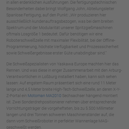
in allen erdenklichen Ausführungen. Die fertigungstechnischen
Besonderheiten dabei bringt Wolfgang John, Abteilungsleiter
Spanlose Fertigung, auf den Punkt: „Wir produzieren hier
ausschließlich kundenauftragsbezogen, was bei dem breiten
Spektrum und der Modularität unserer Spritzgießmaschinen
oftmals Losgröße 1 bedeutet. Dafür benötigen wir eine
Roboterschweißzelle mit maximaler Flexibilität, bei der Offline-
Programmierung, höchste Verfügbarkeit und Prozesssicherheit
sowie Schweißergebnisse erster Güte unabdingbar sind.“
Die Schweißspezialisten von Yaskawa Europe machten hier das
Rennen. Und was diese in enger Zusammenarbeit mit den Arburg-
Verantwortlichen in Loßburg installiert haben, kann sich sehen
lassen: Auf engstem Raum präsentiert sich eine rund 11 Meter
lange und 4,5 Meter breite High-Tech-Schweißzelle, an deren X-Y-
Z-Portal ein
Motoman MA2010
Sechsachser hängend montiert
ist. Zwei Sonderdrehpositionierer nehmen über entsprechende
Vorrichtungsträger die vorgehefteten, bis zu 5.500 Millimeter
langen und drei Tonnen schweren Maschinenständer auf, die
dann vom Schweißroboter in perfekter Wannenlage MAG-
geschweißt werden.