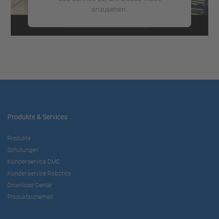
anzusehen.
Mehr Informationen
Akzeptieren
powered by
Usercentrics Consent
Management Platform
Produkte & Services
Produkte
Schulungen
Kundenservice DMC
Kundenservice Robotics
Download Center
Produktsicherheit